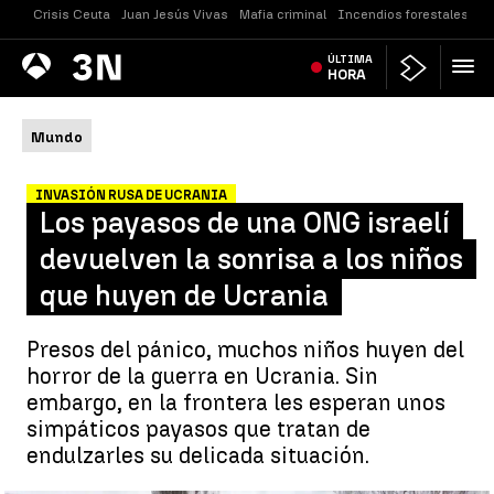
Crisis Ceuta
Juan Jesús Vivas
Mafia criminal
Incendios forestales
Vi
Antena
ÚLTIMA
Noticias
3
HORA
Mundo
INVASIÓN RUSA DE UCRANIA
Los payasos de una ONG israelí
devuelven la sonrisa a los niños
que huyen de Ucrania
Presos del pánico, muchos niños huyen del
horror de la guerra en Ucrania. Sin
embargo, en la frontera les esperan unos
simpáticos payasos que tratan de
endulzarles su delicada situación.