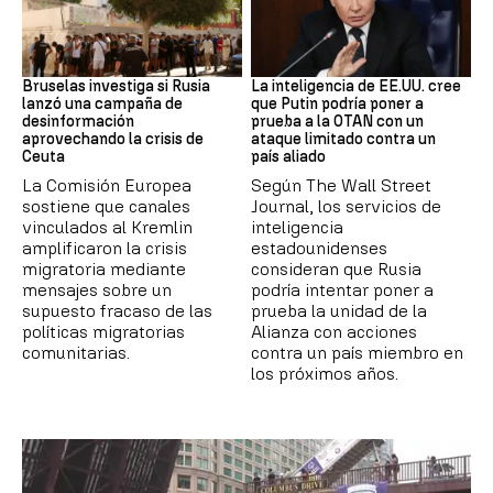
Desinformación rusa
OTAN
Bruselas investiga si Rusia
La inteligencia de EE.UU. cree
lanzó una campaña de
que Putin podría poner a
desinformación
prueba a la OTAN con un
aprovechando la crisis de
ataque limitado contra un
Ceuta
país aliado
La Comisión Europea
Según The Wall Street
sostiene que canales
Journal, los servicios de
vinculados al Kremlin
inteligencia
amplificaron la crisis
estadounidenses
migratoria mediante
consideran que Rusia
mensajes sobre un
podría intentar poner a
supuesto fracaso de las
prueba la unidad de la
políticas migratorias
Alianza con acciones
comunitarias.
contra un país miembro en
los próximos años.