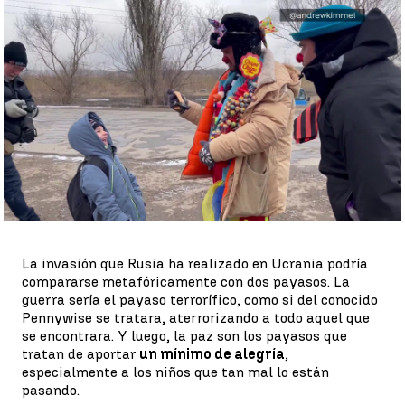
Payasos en la frontera de Polonia y Ucrania |
Antena 3 Noticias
Antena 3 Noticias
Publicado:
16 de marzo de 2022, 18:26
Whatsapp
Facebook
X
Linkedin
La invasión que Rusia ha realizado en Ucrania podría
compararse metafóricamente con dos payasos. La
guerra sería el payaso terrorífico, como si del conocido
Pennywise se tratara, aterrorizando a todo aquel que
se encontrara. Y luego, la paz son los payasos que
tratan de aportar
un mínimo de alegría
,
especialmente a los niños que tan mal lo están
pasando.