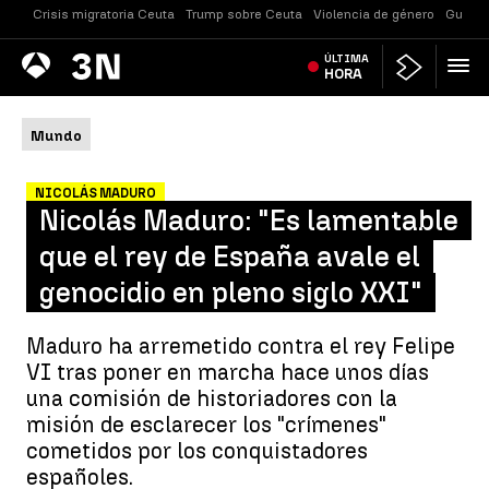
Crisis migratoria Ceuta
Trump sobre Ceuta
Violencia de género
Guerra
Antena
ÚLTIMA
Noticias
3
HORA
Mundo
NICOLÁS MADURO
Nicolás Maduro: "Es lamentable
que el rey de España avale el
genocidio en pleno siglo XXI"
Maduro ha arremetido contra el rey Felipe
VI tras poner en marcha hace unos días
una comisión de historiadores con la
misión de esclarecer los "crímenes"
cometidos por los conquistadores
españoles.