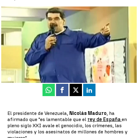
Nicolás Maduro: "Es lamentable que el rey de España avale el
genocidio en pleno siglo XXI" |
Nicolás Maduro: "Es lamentable
que el rey de España avale el genocidio en pleno siglo XXI"
Javier Hernández
Publicado:
02 de febrero de 2022, 10:41
Whatsapp
Facebook
X
Linkedin
El presidente de Venezuela,
Nicolás Maduro
, ha
afirmado que "es lamentable que el
rey de España
en
pleno siglo XXI avale el genocidio, los crímenes, las
violaciones y los asesinatos de millones de hombres y
mujeres".