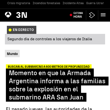
Crisis migratoria
Incendios forestales
Incidente Altea
Guerra Ucrania
Antena
ÚLTIMA
Noticias
3
HORA
EN DIRECTO
Segundo día de controles a los viajeros de Italia
Mundo
BUSCAN AL SUBMARINO A 600 METROS DE PROFUNDIDAD
Momento en que la Armada
Argentina informa a las familias
sobre la explosión en el
submarino ARA San Juan
El pasado jueves, las autoridades de la