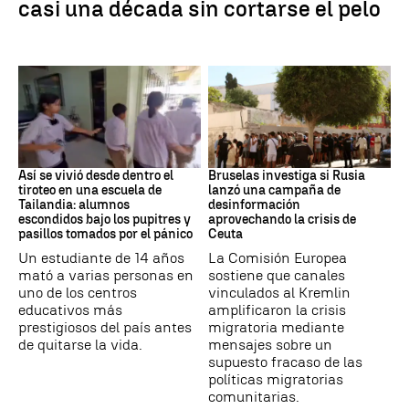
casi una década sin cortarse el pelo
Tiroteo
Desinformación rusa
Así se vivió desde dentro el
Bruselas investiga si Rusia
tiroteo en una escuela de
lanzó una campaña de
Tailandia: alumnos
desinformación
escondidos bajo los pupitres y
aprovechando la crisis de
pasillos tomados por el pánico
Ceuta
Un estudiante de 14 años
La Comisión Europea
mató a varias personas en
sostiene que canales
uno de los centros
vinculados al Kremlin
educativos más
amplificaron la crisis
prestigiosos del país antes
migratoria mediante
de quitarse la vida.
mensajes sobre un
supuesto fracaso de las
políticas migratorias
comunitarias.