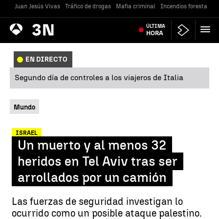
Juan Jesús Vivas
Tráfico de drogas
Mafia criminal
Incendios forestales
Antena
ÚLTIMA
Noticias
3
HORA
EN DIRECTO
Segundo día de controles a los viajeros de Italia
Mundo
ISRAEL
Un muerto y al menos 32
heridos en Tel Aviv tras ser
arrollados por un camión
Las fuerzas de seguridad investigan lo
ocurrido como un posible ataque palestino.