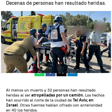
Decenas de personas han resultado heridas.
31 heridos tras ser arrollados por un camión |
EFE
Neila Gallego
Actualizado:
27 de octubre de 2024, 16:53
Publicado:
27 de octubre de 2024, 11:14
Whatsapp
Facebook
X
Linkedin
Al menos un muerto y 32 personas han resultado
heridas al ser
atropelladas por un camión.
Los hechos
han ocurrido al norte de la ciudad de
Tel Aviv, en
Israel
. Otras fuentes habían cifrado con anterioridad
en 40 los heridos.