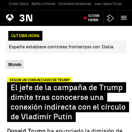
Crisis Ceuta
Mafia criminal
Incendios forestales
Juan Jesús Vivas
Vivi
Antena
ÚLTIMA
Noticias
3
HORA
ÚLTIMA HORA
España establece controles fronterizos con Italia
Mundo
SEGÚN UN COMUNICADO DE TRUMP
El jefe de la campaña de Trump
dimite tras conocerse una
conexión indirecta con el círculo
de Vladimír Putin
Donald Trump
ha anunciado la dimisión de