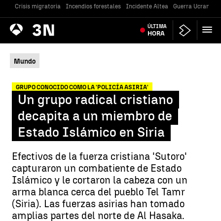
Crisis migratoria
Incendios forestales
Incidente Altea
Guerra Ucrania
Antena
ÚLTIMA
Noticias
3
HORA
Mundo
GRUPO CONOCIDO COMO LA 'POLICÍA ASIRIA'
Un grupo radical cristiano
decapita a un miembro de
Estado Islámico en Siria
Efectivos de la fuerza cristiana 'Sutoro'
capturaron un combatiente de Estado
Islámico y le cortaron la cabeza con un
arma blanca cerca del pueblo Tel Tamr
(Siria). Las fuerzas asirias han tomado
amplias partes del norte de Al Hasaka.