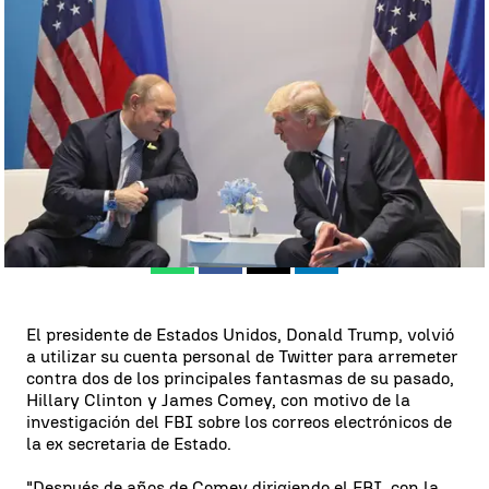
Trump cuestiona la investigación de FBI sobre Clinton |
antena3.com
Antena 3 Noticias
Publicado:
03 de diciembre de 2017, 21:29
Whatsapp
Facebook
X
Linkedin
El presidente de Estados Unidos, Donald Trump, volvió
a utilizar su cuenta personal de Twitter para arremeter
contra dos de los principales fantasmas de su pasado,
Hillary Clinton y James Comey, con motivo de la
investigación del FBI sobre los correos electrónicos de
la ex secretaria de Estado.
"Después de años de Comey dirigiendo el FBI, con la