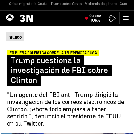
Crisis migratoria Ceuta
Trump sobre Ceuta
Violencia de género
Guerra U
Antena
ÚLTIMA
Noticias
3
HORA
Mundo
EN PLENA POLÉMICA SOBRE LA INJERENCIA RUSA
Trump cuestiona la
investigación de FBI sobre
Clinton
"Un agente del FBI anti-Trump dirigió la
investigación de los correos electrónicos de
Clinton. ¡Ahora todo empieza a tener
sentido!", denunció el presidente de EEUU
en su Twitter.