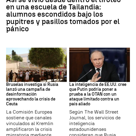
en una escuela de Tailandia:
alumnos escondidos bajo los
pupitres y pasillos tomados por el
pánico
Desinformación rusa
OTAN
Bruselas investiga si Rusia
La inteligencia de EE.UU. cree
lanzó una campaña de
que Putin podría poner a
desinformación
prueba a la OTAN con un
aprovechando la crisis de
ataque limitado contra un
Ceuta
país aliado
La Comisión Europea
Según The Wall Street
sostiene que canales
Journal, los servicios de
vinculados al Kremlin
inteligencia
amplificaron la crisis
estadounidenses
migratoria mediante
consideran que Rusia