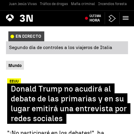
Juan Jesús Vivas
Tráfico de drogas
Mafia criminal
Incendios forestales
Antena
ÚLTIMA
Noticias
3
HORA
EN DIRECTO
Segundo día de controles a los viajeros de Italia
Mundo
EEUU
Donald Trump no acudirá al
debate de las primarias y en su
lugar emitirá una entrevista por
redes sociales
"¡No participaré en los debates!", ha