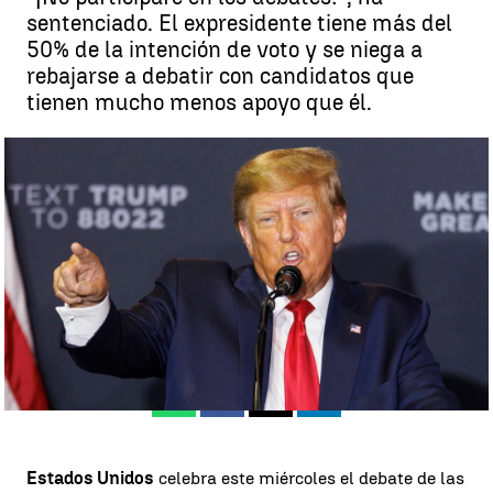
sentenciado. El expresidente tiene más del
50% de la intención de voto y se niega a
rebajarse a debatir con candidatos que
tienen mucho menos apoyo que él.
TRUMP se ausentará en el primer debate de las primarias
republicanas |
EFE
Nerea del Hoyo
Publicado:
23 de agosto de 2023, 23:07
Whatsapp
Facebook
X
Linkedin
Estados Unidos
celebra este miércoles el debate de las