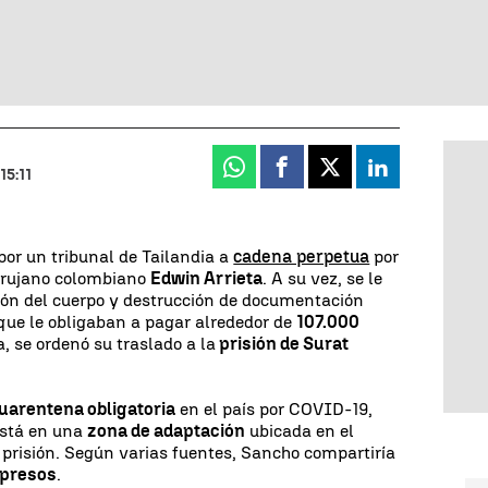
Whatsapp
Facebook
X
Linkedin
15:11
or un tribunal de Tailandia a
cadena perpetua
por
cirujano colombiano
Edwin Arrieta
. A su vez, se le
ación del cuerpo y destrucción de documentación
 que le obligaban a pagar alrededor de
107.000
a, se ordenó su traslado a la
prisión de Surat
uarentena obligatoria
en el país por COVID-19,
 está en una
zona de adaptación
ubicada en el
 prisión. Según varias fuentes, Sancho compartiría
 presos
.