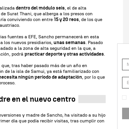
calizada
dentro del módulo seis
, el de alta
 de Surat Thani, que alberga a los presos con
aría conviviendo con entre
15 y 20 reos
, de los que
austriaco.
rias fuentes a EFE, Sancho permanecerá en esta
a los nuevos presidiarios,
unas semanas
. Pasado
sladado a la zona de alta seguridad en la que, a
ación, podrá
practicar deporte y otras actividades
.
 que, tras haber pasado más de un año en
ón de la isla de Samui, ya está familiarizado con
necesita ningún periodo de adaptación
, por lo que
proceso.
dre en el nuevo centro
inversiones y madre de Sancho, ha visitado a su hijo
mer día que podía recibir visitas, tras cumplir con