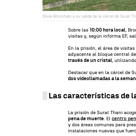
Silvia Bronchalo a su salida de la cárcel de Surat Tha
Sobre las
10:00 hora local
, Br
visitas y, según informa EF, s
En la prisión, el área de visita
adyacente al bloque central de
través de un cristal
, utilizand
Destacar que en la cárcel de S
dos videollamadas a la sema
Las características de l
La prisión de Surat Thani acog
pena de muerte
. El
centro pen
y dos áreas comunes para preso
instalaciones nuevas que fuer