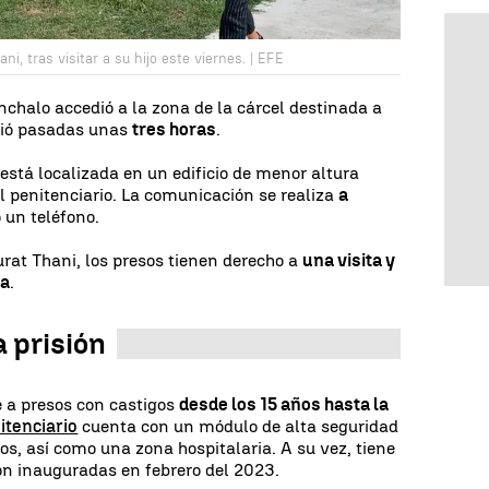
ni, tras visitar a su hijo este viernes. | EFE
onchalo accedió a la zona de la cárcel destinada a
alió pasadas unas
tres horas
.
s está localizada en un edificio de menor altura
l penitenciario. La comunicación se realiza
a
o un teléfono.
urat Thani, los presos tienen derecho a
una visita y
na
.
a prisión
e a presos con castigos
desde los 15 años hasta la
itenciario
cuenta con un módulo de alta seguridad
s, así como una zona hospitalaria. A su vez, tiene
on inauguradas en febrero del 2023.