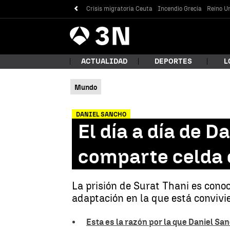
Crisis migratoria Ceuta
Incendio Grecia
Reino Un
Antena
Noticias
3
ACTUALIDAD
DEPORTES
L
Mundo
¿Qué
DANIEL SANCHO
El día a día de D
comparte celda 
La prisión de Surat Thani es con
adaptación en la que está convivi
Bus
Esta es la razón por la que Daniel Sa