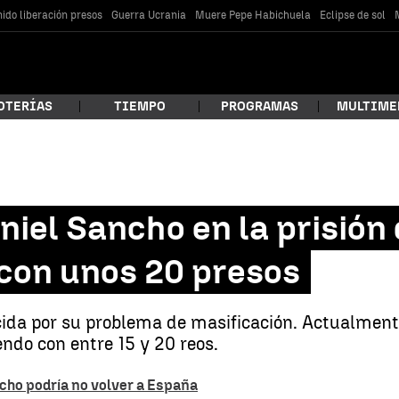
ido liberación presos
Guerra Ucrania
Muere Pepe Habichuela
Eclipse de sol
OTERÍAS
TIEMPO
PROGRAMAS
MULTIME
 estás buscando?
aniel Sancho en la prisión
con unos 20 presos
ocida por su problema de masificación. Actualmen
endo con entre 15 y 20 reos.
car
ncho podría no volver a España