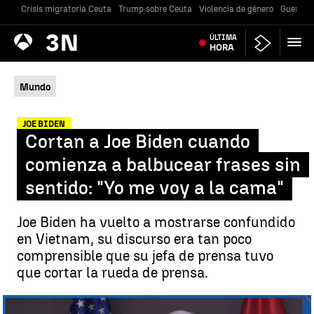
Crisis migratoria Ceuta
Trump sobre Ceuta
Violencia de género
Guerra U
Antena
ÚLTIMA
Noticias
3
HORA
Mundo
JOE BIDEN
Cortan a Joe Biden cuando
comienza a balbucear frases sin
sentido: "Yo me voy a la cama"
Joe Biden ha vuelto a mostrarse confundido
en Vietnam, su discurso era tan poco
comprensible que su jefa de prensa tuvo
que cortar la rueda de prensa.
Nuevo lapsus de Joe Biden |
Antena 3 Noticias