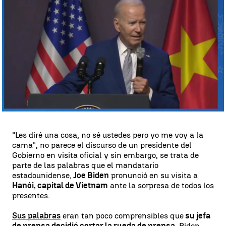
Antena 3 Noticias
Publicado:
11 de septiembre de 2023, 15:24
Whatsapp
Facebook
X
Linkedin
"Les diré una cosa, no sé ustedes pero yo me voy a la
cama", no parece el discurso de un presidente del
Gobierno en visita oficial y sin embargo, se trata de
parte de las palabras que el mandatario
estadounidense,
Joe Biden
pronunció en su visita a
Hanói, capital de Vietnam
ante la sorpresa de todos los
presentes.
Sus palabras
eran tan poco comprensibles que
su jefa
de prensa decidió cortar la rueda de prensa
. Biden