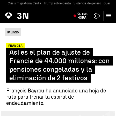
Crisis migratoria Ceuta
Trump sobre Ceuta
Violencia de género
Guerra U
Antena
ÚLTIMA
Noticias
3
HORA
Mundo
FRANCIA
Así es el plan de ajuste de
Francia de 44.000 millones: con
pensiones congeladas y la
eliminación de 2 festivos
François Bayrou ha anunciado una hoja de
ruta para frenar la espiral de
endeudamiento.
Así es el plan de ajuste de Francia de 44.000 millones |