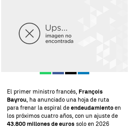
EUROPAPRESS
Ángela Clemente
Publicado:
15 de julio de 2025, 21:34
Whatsapp
Facebook
X
Linkedin
El primer ministro francés,
François
Bayrou
, ha anunciado una hoja de ruta
para frenar la espiral de
endeudamiento
en
los próximos cuatro años, con un ajuste de
43.800 millones de euros
solo en 2026