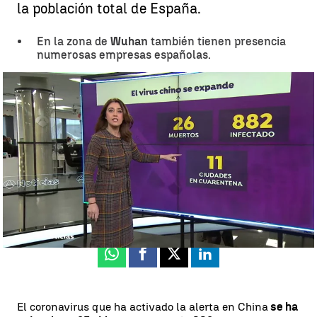
la población total de España.
En la zona de
Wuhan
también tienen presencia
numerosas empresas españolas.
Ciudades fantasma en China y psicosis por conseguir mascarillas
por el coronavirus |
Susana Román
Susana Román
Actualizado:
24 de enero de 2020, 20:29
Publicado:
24 de enero de 2020, 20:24
Whatsapp
Facebook
X
Linkedin
El coronavirus que ha activado la alerta en China
se ha