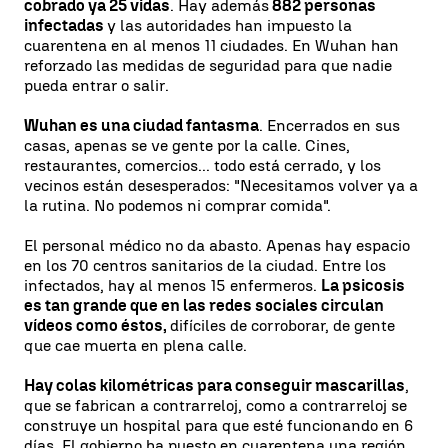
cobrado ya 25 vidas
. Hay además
882 personas
infectadas
y las autoridades han impuesto la
cuarentena en al menos 11 ciudades. En Wuhan han
reforzado las medidas de seguridad para que nadie
pueda entrar o salir.
Wuhan es una ciudad fantasma
. Encerrados en sus
casas, apenas se ve gente por la calle. Cines,
restaurantes, comercios... todo está cerrado, y los
vecinos están desesperados: "Necesitamos volver ya a
la rutina. No podemos ni comprar comida".
El personal médico no da abasto. Apenas hay espacio
en los 70 centros sanitarios de la ciudad. Entre los
infectados, hay al menos 15 enfermeros.
La psicosis
es tan grande que en las redes sociales circulan
vídeos como éstos,
difíciles de corroborar, de gente
que cae muerta en plena calle.
Hay colas kilométricas para conseguir mascarillas
,
que se fabrican a contrarreloj, como a contrarreloj se
construye un hospital para que esté funcionando en 6
días. El gobierno ha puesto en cuarentena una región