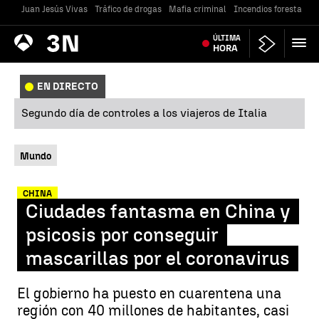
Juan Jesús Vivas
Tráfico de drogas
Mafia criminal
Incendios forestales
Antena
ÚLTIMA
Noticias
3
HORA
EN DIRECTO
Segundo día de controles a los viajeros de Italia
Mundo
CHINA
Ciudades fantasma en China y
psicosis por conseguir
mascarillas por el coronavirus
El gobierno ha puesto en cuarentena una
región con 40 millones de habitantes, casi