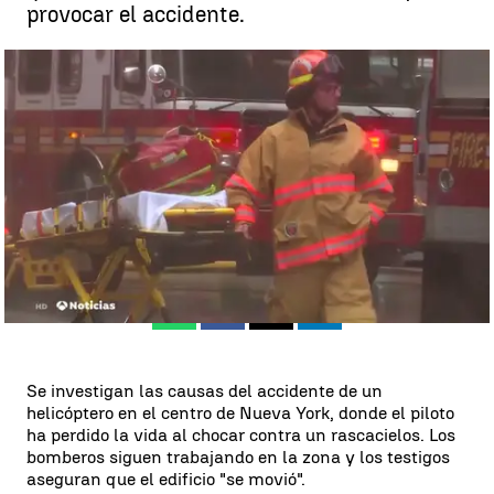
provocar el accidente.
Se descarta que el impacto de un helicóptero en un rascacielos de
Manhattan sea un atentado |
Antena 3 Noticias
Antena 3 Noticias
Publicado:
10 de junio de 2019, 21:29
Whatsapp
Facebook
X
Linkedin
Se investigan las causas del accidente de un
helicóptero en el centro de Nueva York, donde el piloto
ha perdido la vida al chocar contra un rascacielos. Los
bomberos siguen trabajando en la zona y los testigos
aseguran que el edificio "se movió".