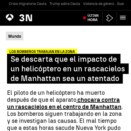
Crisis migratoria Ceuta
Trump sobre Ceuta
Violencia de género
Guerra U
Antena
ÚLTIMA
Noticias
3
HORA
Mundo
LOS BOMBEROS TRABAJAN EN LA ZONA
Se descarta que el impacto de
un helicóptero en un rascacielos
de Manhattan sea un atentado
El piloto de un helicóptero ha muerto
después de que el aparato
chocara contra
un rascacielos en el centro de Manhattan
.
Los bomberos siguen trabajando en la zona
y se investigan las causas. El mal tiempo
que a estas horas sacude Nueva York pudo