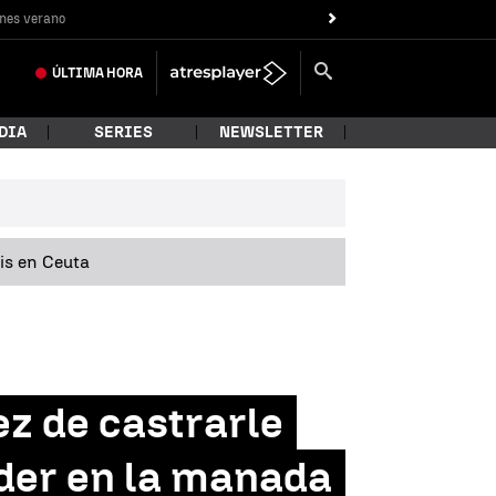
nes verano
ÚLTIMA
HORA
DIA
SERIES
NEWSLETTER
sis en Ceuta
z de castrarle
oder en la manada