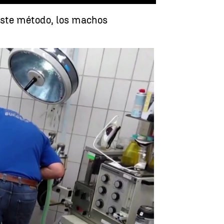
este método, los machos
pierda la melena que le da poder en la manada |
A3N