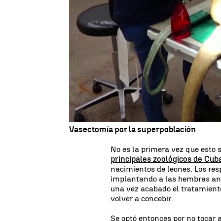
Los abundantes nacimientos 
sus responsables a
controlar 
Los encargados de hacerle la o
de
una castración,
sino que le
el animal no pierda su caracter
dentro de la manada.
Vasectomía por la superpoblación
No es la primera vez que esto 
principales zoológicos de Cub
nacimientos de leones. Los res
implantando a las hembras ant
una vez acabado el tratamiento
volver a concebir.
Se optó entonces por no tocar 