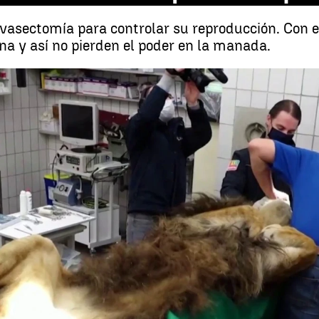
 vasectomía para controlar su reproducción. Con 
a y así no pierden el poder en la manada.
Someten a una vasectomía a un león en vez de castrarle para que no 
Whatsapp
Facebook
X
Linkedin