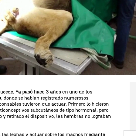
de
leones
en un zoológico de Holanda han llevado a
la prolífica reproducción de estos animales.
peración al animal han explicado que no se trata
 han hecho una vasectomía con la intención de que
ística melena, símbolo de su posición jerárquica
sucede.
Ya pasó hace 3 años en uno de los
a
, donde se habían registrado numerosos
ponsables tuvieron que actuar. Primero lo hicieron
iconceptivos subcutáneos de tipo hormonal, pero
 y retirado el dispositivo, las hembras no lograban
a las leonas y actuar sobre los machos mediante