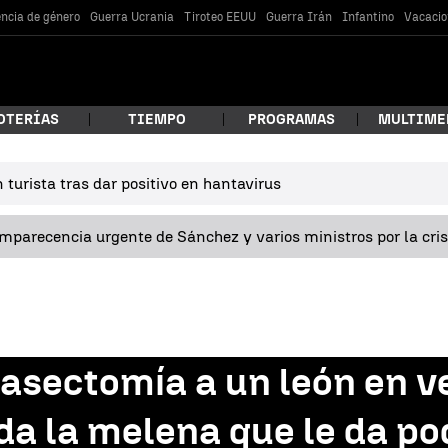
encia de género
Guerra Ucrania
Tiroteo EEUU
Guerra Irán
Infantino
Vacacio
OTERÍAS
TIEMPO
PROGRAMAS
MULTIME
turista tras dar positivo en hantavirus
 estás buscando?
omparecencia urgente de Sánchez y varios ministros por la cri
asectomía a un león en ve
car
da la melena que le da p