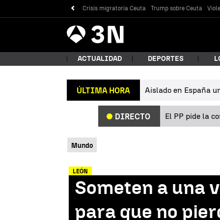
Crisis migratoria Ceuta
Trump sobre Ceuta
Viol
Antena
Noticias
3
ACTUALIDAD
DEPORTES
L
Aislado en España un 
ÚLTIMA HORA
¿Qué
El PP pide la c
DIRECTO
Mundo
LEÓN
Someten a una v
Bus
para que no pier