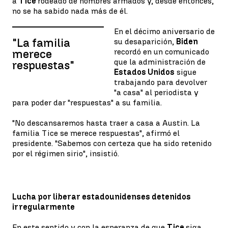
a
Tice
rodeado de hombres armados y, desde entonces,
no se ha sabido nada más de él.
En el décimo aniversario de
"La familia
su desaparición,
Biden
recordó en un comunicado
merece
que la administración de
respuestas"
Estados Unidos
sigue
trabajando para devolver
"a casa" al periodista y
para poder dar "respuestas" a su familia.
"No descansaremos hasta traer a casa a Austin. La
familia Tice se merece respuestas", afirmó el
presidente. "Sabemos con certeza que ha sido retenido
por el régimen sirio", insistió.
Lucha por liberar estadounidenses detenidos
irregularmente
En este sentido y con la esperanza de que
Tice
siga