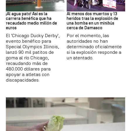
EEUU
SIRIA
¡Al agua pato! Así es la
Al menos dos muertos y 13
carrera benéfica que ha
heridos tras la explosión de
recaudado medio millón de
una bomba en un minibús
euros
cerca de Damasco
El 'Chicago Ducky Derby',
Por el momento, las
evento benéfico para
autoridades no han
Special Olympics Illinois,
determinado oficialmente
lanzó 90 mil patitos de
si la explosión responde a
goma al río Chicago,
un atentado.
recaudando más de
480.000 dólares para
apoyar a atletas con
discapacidades.