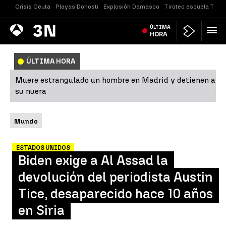
Crisis Ceuta
Playas Donosti
Explosión Damasco
Tiroteo escuela Taila
Antena
ÚLTIMA
Noticias
3
HORA
ÚLTIMA HORA
Muere estrangulado un hombre en Madrid y detienen a
su nuera
Mundo
ESTADOS UNIDOS
Biden exige a Al Assad la
devolución del periodista Austin
Tice, desaparecido hace 10 años
en Siria