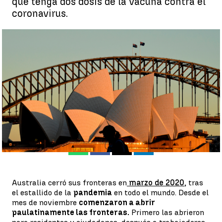
que tenga dos dosis de la vacuna contra el
coronavirus.
Australia reabre sus fronteras a los turistas internacionales |
Antena 3 Noticias
Antena 3 Noticias
Publicado:
20 de febrero de 2022, 15:52
Whatsapp
Facebook
X
Linkedin
Australia cerró sus fronteras en
marzo de 2020
, tras
el estallido de la
pandemia
en todo el mundo. Desde el
mes de noviembre
comenzaron a abrir
paulatinamente las fronteras.
Primero las abrieron