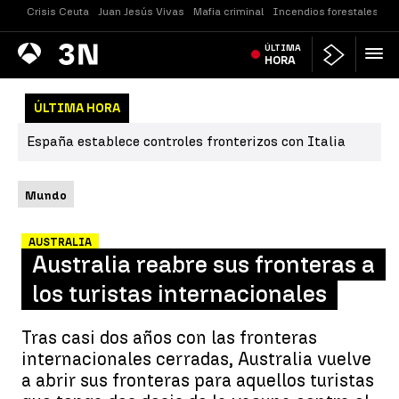
Crisis Ceuta
Juan Jesús Vivas
Mafia criminal
Incendios forestales
Vi
Antena
ÚLTIMA
Noticias
3
HORA
ÚLTIMA HORA
España establece controles fronterizos con Italia
Mundo
AUSTRALIA
Australia reabre sus fronteras a
los turistas internacionales
Tras casi dos años con las fronteras
internacionales cerradas, Australia vuelve
a abrir sus fronteras para aquellos turistas