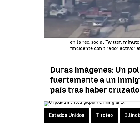
Fuentes oficiales citadas por 
señalado que entre
los herido
momento no hay informaciones 
"El tirador ha sido detenido"
, 
en la red social Twitter, minut
"incidente con tirador activo"
Duras imágenes: Un pol
fuertemente a un inmig
país tras haber cruzado
Estados Unidos
Tiroteo
Illinoi