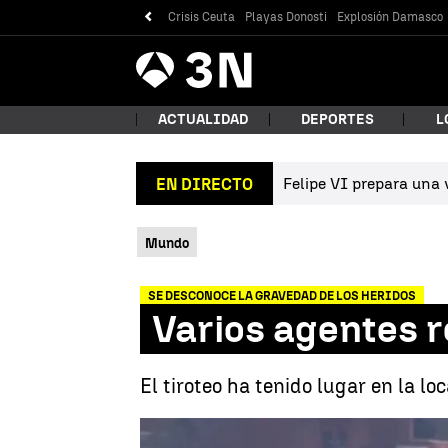
Crisis Ceuta
Playas Donosti
Explosión Damasco
Antena
Noticias
3
ACTUALIDAD
DEPORTES
L
Felipe VI prepara una v
EN DIRECTO
¿Qué
Mundo
SE DESCONOCE LA GRAVEDAD DE LOS HERIDOS
Varios agentes re
El tiroteo ha tenido lugar en la l
Bus