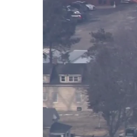
Madrid
Antena 3 Noticias
Actualizado:
15 de febrero de 2019, 23:50
Publicado:
15 de febrero de 2019, 23:40
Varias personas han resultado 
registrado durante la jornada 
estado de Illinois, tras lo que
sospechoso.