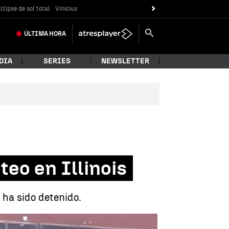
clipse de sol total
Vinicius
ÚLTIMA
HORA
DIA
SERIES
NEWSLETTER
teo en Illinois
 ha sido detenido.
 heridos en un tiroteo en Illinois |
Antena 3 Noticias