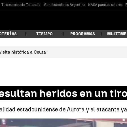
Tiroteo escuela Tailandia
Manifestaciones Argentina
NASA paneles solares
E
OTERÍAS
TIEMPO
PROGRAMAS
MULTIME
isita histórica a Ceuta
 estás buscando?
sultan heridos en un tiro
ocalidad estadounidense de Aurora y el atacante ya
car
Varios agentes resultan