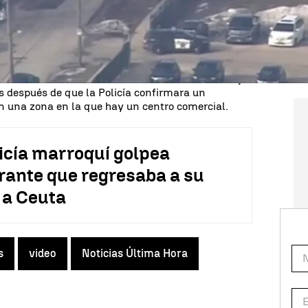
la cadena de televisión estadounidense CNN han
s hay al menos cuatro agentes,
si bien por el
sobre la gravedad de su estado.
ha dicho la Alcaldía de Aurora en un breve mensaje
os después de que la Policía confirmara un
 en una zona en la que hay un centro comercial.
icía marroquí golpea
rante que regresaba a su
 a Ceuta
s
video
Noticias Última Hora