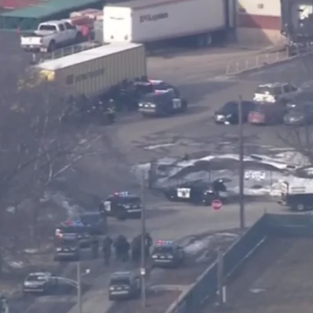
Whatsapp
Facebook
X
Linkedin
heridas este viernes a causa de un tiroteo
en la localidad estadounidense de Aurora, en el
 las autoridades han confirmado la detención del