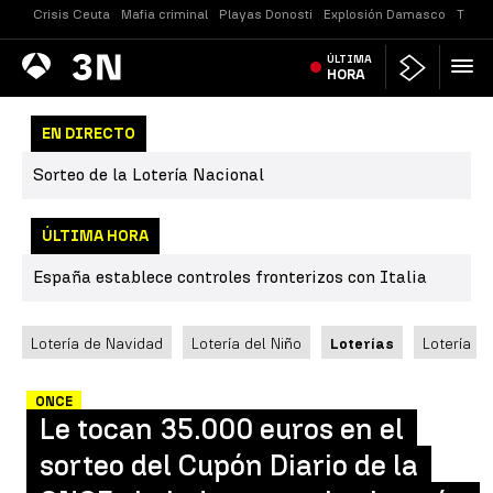
Crisis Ceuta
Mafia criminal
Playas Donosti
Explosión Damasco
Tirot
Antena
ÚLTIMA
Noticias
3
HORA
EN DIRECTO
Sorteo de la Lotería Nacional
ÚLTIMA HORA
España establece controles fronterizos con Italia
Lotería de Navidad
Lotería del Niño
Loterías
Lotería N
ONCE
Le tocan 35.000 euros en el
sorteo del Cupón Diario de la