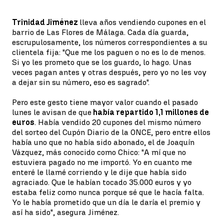
Trinidad Jiménez
lleva años vendiendo cupones en el
barrio de Las Flores de Málaga. Cada día guarda,
escrupulosamente, los números correspondientes a su
clientela fija: "Que me los paguen o no es lo de menos.
Si yo les prometo que se los guardo, lo hago. Unas
veces pagan antes y otras después, pero yo no les voy
a dejar sin su número, eso es sagrado".
Pero este gesto tiene mayor valor cuando el pasado
lunes le avisan de que
había repartido 1,1 millones de
euros
. Había vendido 20 cupones del mismo número
del sorteo del Cupón Diario de la ONCE, pero entre ellos
había uno que no había sido abonado, el de Joaquín
Vázquez, más conocido como Chico: "A mí que no
estuviera pagado no me importó. Yo en cuanto me
enteré le llamé corriendo y le dije que había sido
agraciado. Que le habían tocado 35.000 euros y yo
estaba feliz como nunca porque sé que le hacía falta.
Yo le había prometido que un día le daría el premio y
así ha sido", asegura Jiménez.