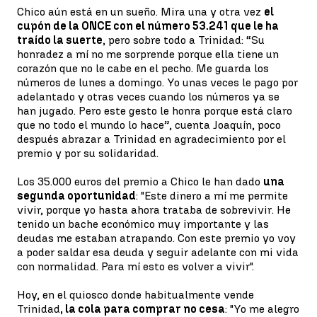
Chico aún está en un sueño. Mira una y otra vez
el
cupón de la ONCE con el número 53.241 que le ha
traído la suerte
, pero sobre todo a Trinidad: “Su
honradez a mí no me sorprende porque ella tiene un
corazón que no le cabe en el pecho. Me guarda los
números de lunes a domingo. Yo unas veces le pago por
adelantado y otras veces cuando los números ya se
han jugado. Pero este gesto le honra porque está claro
que no todo el mundo lo hace”, cuenta Joaquín, poco
después abrazar a Trinidad en agradecimiento por el
premio y por su solidaridad.
Los 35.000 euros del premio a Chico le han dado
una
segunda oportunidad
: "Este dinero a mí me permite
vivir, porque yo hasta ahora trataba de sobrevivir. He
tenido un bache económico muy importante y las
deudas me estaban atrapando. Con este premio yo voy
a poder saldar esa deuda y seguir adelante con mi vida
con normalidad. Para mí esto es volver a vivir".
Hoy, en el quiosco donde habitualmente vende
Trinidad
, la cola para comprar no cesa
: "Yo me alegro