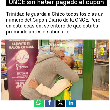
ONCE sin haber pagado el cupón
Trinidad le guarda a Chico todos los días un
número del Cupón Diario de la ONCE. Pero
en esta ocasión, se enteró de que estaba
premiado antes de abonarlo.
Trinidad le guarda a Chico todos los días un número |
Antena 3
Noticias
Mayca Sánchez
Actualizado:
09 de diciembre de 2022, 08:50
Publicado:
09 de diciembre de 2022, 08:41
Whatsapp
Facebook
X
Linkedin