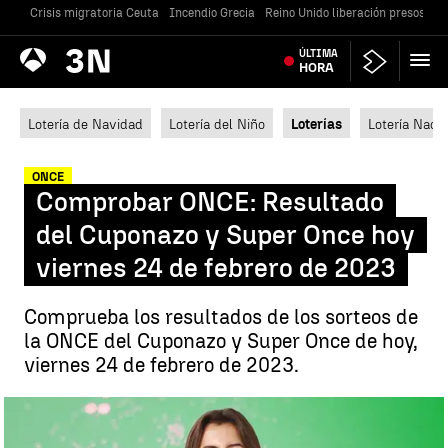
Crisis migratoria Ceuta
Incendio Grecia
Reino Unido liberación presos
Gu
Antena
ÚLTIMA
Noticias
3
HORA
Lotería de Navidad
Lotería del Niño
Loterías
Lotería Nacio
ONCE
Comprobar ONCE: Resultado
del Cuponazo y Super Once hoy
viernes 24 de febrero de 2023
Comprueba los resultados de los sorteos de
la ONCE del Cuponazo y Super Once de hoy,
viernes 24 de febrero de 2023.