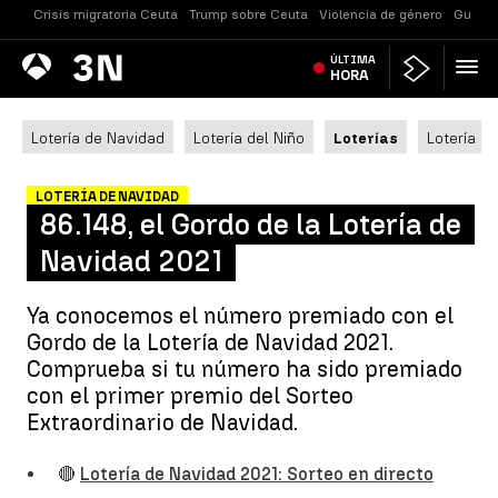
Crisis migratoria Ceuta
Trump sobre Ceuta
Violencia de género
Guerra
Antena
ÚLTIMA
Noticias
3
HORA
Lotería de Navidad
Lotería del Niño
Loterías
Lotería N
LOTERÍA DE NAVIDAD
86.148, el Gordo de la Lotería de
Navidad 2021
Ya conocemos el número premiado con el
Gordo de la Lotería de Navidad 2021.
Comprueba si tu número ha sido premiado
con el primer premio del Sorteo
Extraordinario de Navidad.
🔴
Lotería de Navidad 2021: Sorteo en directo