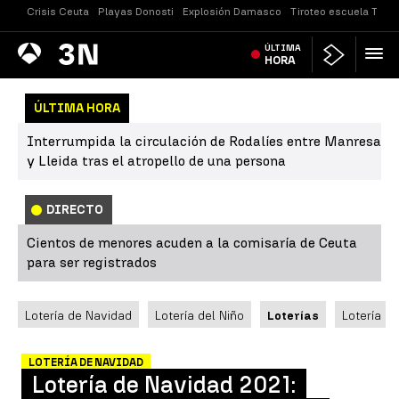
Crisis Ceuta
Playas Donosti
Explosión Damasco
Tiroteo escuela Taila
Antena
ÚLTIMA
Noticias
3
HORA
ÚLTIMA HORA
Interrumpida la circulación de Rodalíes entre Manresa
y Lleida tras el atropello de una persona
DIRECTO
Cientos de menores acuden a la comisaría de Ceuta
para ser registrados
Lotería de Navidad
Lotería del Niño
Loterías
Lotería N
LOTERÍA DE NAVIDAD
Lotería de Navidad 2021: