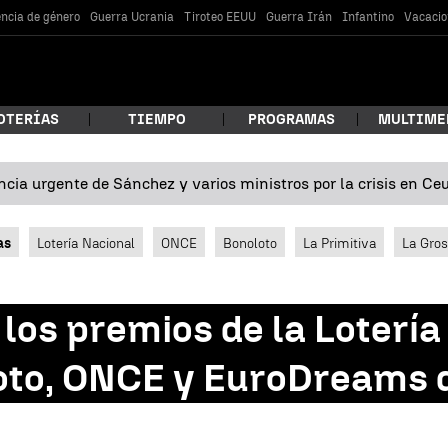
encia de género
Guerra Ucrania
Tiroteo EEUU
Guerra Irán
Infantino
Vacacio
OTERÍAS
TIEMPO
PROGRAMAS
MULTIME
cia urgente de Sánchez y varios ministros por la crisis en Ce
 estás buscando?
as
Lotería Nacional
ONCE
Bonoloto
La Primitiva
La Gro
los premios de la Lotería
loto, ONCE y EuroDreams d
car