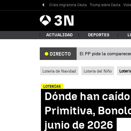
Crisis migratoria Ceuta
Trump sobre Ceuta
Viol
Antena
Noticias
3
ACTUALIDAD
DEPORTES
L
El PP pide la comparecen
DIRECTO
¿Qué
Lotería de Navidad
Lotería del Niño
Loterí
LOTERÍAS
Dónde han caído 
Primitiva, Bono
junio de 2026
Bus