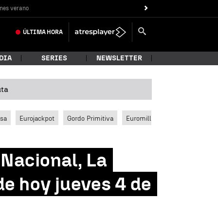
nes verano
ÚLTIMA
HORA
DIA
SERIES
NEWSLETTER
uta
ssa
Eurojackpot
Gordo Primitiva
Euromillones
 Nacional, La
e hoy jueves 4 de