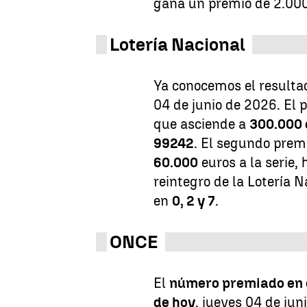
gana un premio de 2.000
Lotería Nacional
Ya conocemos el resulta
04 de junio de 2026. El 
que asciende a
300.000 
99242
. El segundo premi
60.000
euros a la serie,
reintegro de la Lotería 
en
0, 2 y 7
.
ONCE
El
número premiado en e
de hoy
, jueves 04 de jun