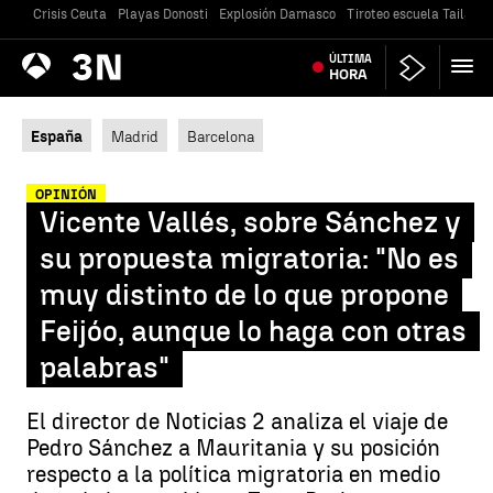
Crisis Ceuta
Playas Donosti
Explosión Damasco
Tiroteo escuela Tailandi
Antena
ÚLTIMA
Noticias
3
HORA
España
Madrid
Barcelona
OPINIÓN
Vicente Vallés, sobre Sánchez y
su propuesta migratoria: "No es
muy distinto de lo que propone
Feijóo, aunque lo haga con otras
palabras"
El director de Noticias 2 analiza el viaje de
Pedro Sánchez a Mauritania y su posición
respecto a la política migratoria en medio