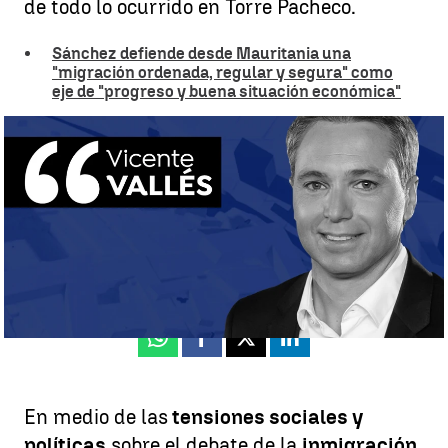
de todo lo ocurrido en Torre Pacheco.
Sánchez defiende desde Mauritania una
"migración ordenada, regular y segura" como
eje de "progreso y buena situación económica"
La opinión de Vicente Vallés |
antena3noticias.com
Vicente Vallés
Publicado:
16 de julio de 2025, 21:39
Whatsapp
Facebook
X
Linkedin
En medio de las
tensiones sociales y
políticas
sobre el debate de la
inmigración