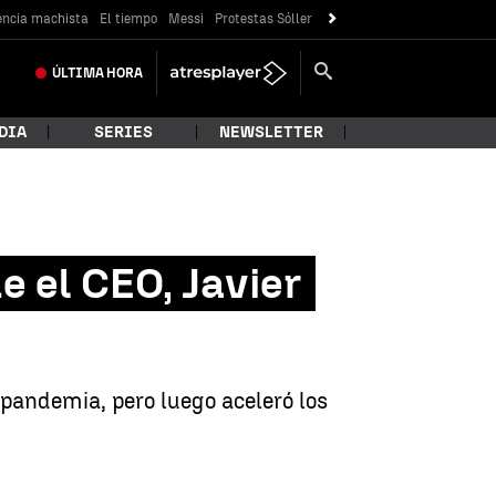
encia machista
El tiempo
Messi
Protestas Sóller
ÚLTIMA
HORA
DIA
SERIES
NEWSLETTER
e el CEO, Javier
 pandemia, pero luego aceleró los