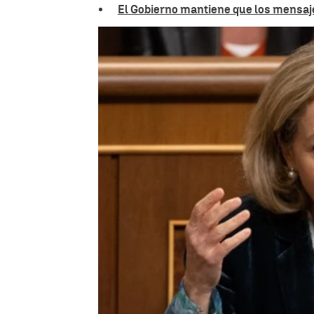
El Gobierno mantiene que los mensajes
Rosario Miñano
Publicado:
15 de mayo de 2025, 09:30
La exvicepresidenta
Nadia Cal