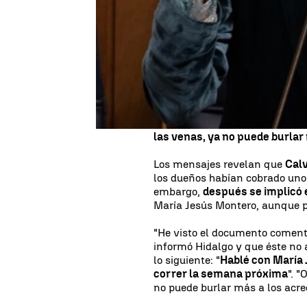
filtrados entre Pedro Sánchez y
Continúa la conversación en re
muestran el nivel de coordinac
Gobierno de Sánchez para llev
Javier Hidalgo.
El rescate de Air Europa se pro
compañía,
Javier Hidalgo
, dec
refleja la conversación filtrad
las venas, ya no puede burlar
Los mensajes revelan que
Calv
los dueños habían cobrado uno
embargo,
después se implicó 
María Jesús Montero, aunque p
"He visto el documento comenta
informó Hidalgo y que éste no 
lo siguiente: "
Hablé con María 
correr la semana próxima
". "
no puede burlar más a los acree