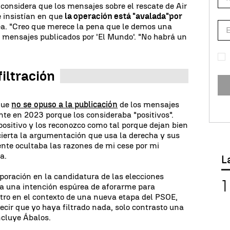
o considera que los mensajes sobre el rescate de Air
 insistían en que
la operación está "avalada"
por
ea. "Creo que merece la pena que le demos una
s mensajes publicados por 'El Mundo'. "No habrá un
filtración
que
no se opuso a la publicación
de los mensajes
nte en 2023 porque los consideraba "positivos".
positivo y los reconozco como tal porque dejan bien
ierta la argumentación que usa la derecha y sus
ente ocultaba las razones de mi cese por mi
a.
L
oración en la candidatura de las elecciones
 a una intención espúrea de aforarme para
tro en el contexto de una nueva etapa del PSOE,
decir que yo haya filtrado nada, solo contrasto una
ncluye Ábalos.