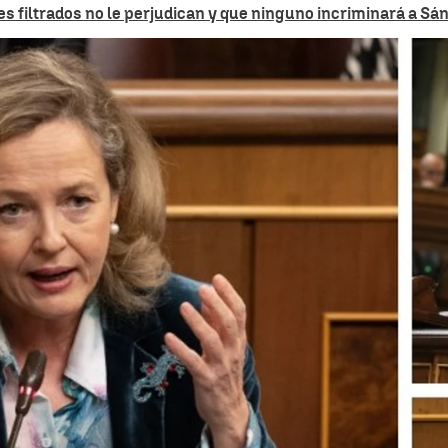
 filtrados no le perjudican y que ninguno incriminará a Sán
Whatsapp
Facebook
X
Linkedin
viño
es la nueva protagonista de los WhatsApp