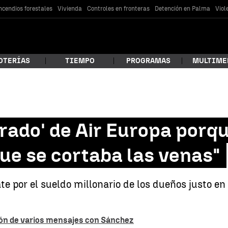
ncendios forestales
Vivienda
Controles en fronteras
Detención en Palma
Viol
OTERÍAS
TIEMPO
PROGRAMAS
MULTIME
 estás buscando?
erado' de Air Europa porqu
que se cortaba las venas"
te por el sueldo millonario de los dueños justo en
car
ción de varios mensajes con Sánchez