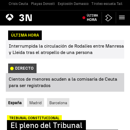
Crisis Ceuta
Playas Donosti
Explosión Damasco
Tiroteo escuela Tailandi
Antena
ÚLTIMA
Noticias
3
HORA
ÚLTIMA HORA
Interrumpida la circulación de Rodalíes entre Manresa
y Lleida tras el atropello de una persona
DIRECTO
Cientos de menores acuden a la comisaría de Ceuta
para ser registrados
España
Madrid
Barcelona
TRIBUNAL CONSTITUCIONAL
El pleno del Tribunal