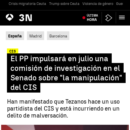
Crisis migratoria Ceuta
Trump sobre Ceuta
Violencia de género
Guerra U
Antena
ÚLTIMA
Noticias
3
HORA
España
Madrid
Barcelona
CIS
El PP impulsará en julio una
comisión de investigación en el
Senado sobre "la manipulación"
del CIS
Han manifestado que Tezanos hace un uso
partidista del CIS y está incurriendo en un
delito de malversación.
El PP pone en marcha en julio una comisión de investigación sobre