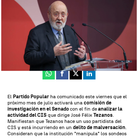
el CIS en el Senado |
EFE
Ángela Clemente
Publicado:
21 de junio de 2024, 17:24
Whatsapp
Facebook
X
Linkedin
El
Partido Popular
ha comunicado este viernes que el
próximo mes de julio activará una
comisión de
investigación en el Senado
con el fin de
analizar la
actividad del CIS
que dirige José Félix
Tezanos
.
Manifiestan que Tezanos hace un uso partidista del
CIS y está incurriendo en un
delito de malversación
.
Consideran que la institución "manipula" los sondeos