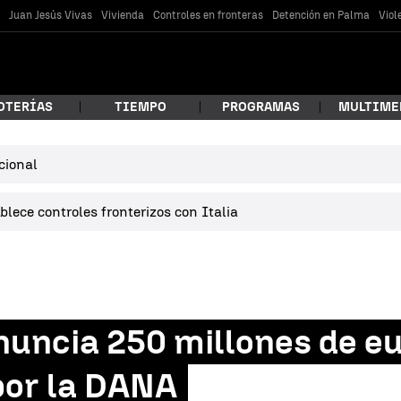
s
Juan Jesús Vivas
Vivienda
Controles en fronteras
Detención en Palma
Viol
OTERÍAS
TIEMPO
PROGRAMAS
MULTIME
cional
 estás buscando?
lece controles fronterizos con Italia
nuncia 250 millones de e
car
por la DANA