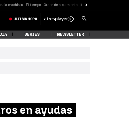
encia machista
El tiempo
Orden de alejamiento
Messi
ÚLTIMA
HORA
DIA
SERIES
NEWSLETTER
uros en ayudas