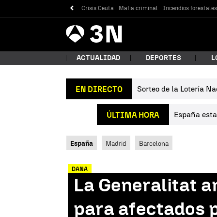
Crisis Ceuta
Mafia criminal
Incendios forestale
Antena
Noticias
3
ACTUALIDAD
DEPORTES
L
Sorteo de la Lotería Na
EN DIRECTO
¿Qué
España estab
ÚLTIMA HORA
España
Madrid
Barcelona
DANA
La Generalitat a
Bus
para afectados 