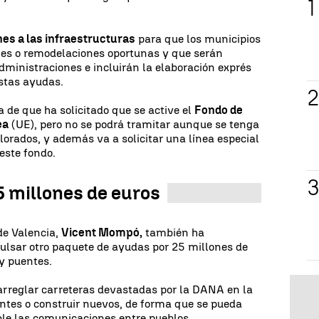
nes a las infraestructuras
para que los municipios
ones o remodelaciones oportunas y que serán
dministraciones e incluirán la elaboración exprés
estas ayudas.
 de que ha solicitado que se active el
Fondo de
ea
(UE), pero no se podrá tramitar aunque se tenga
alorados, y además va a solicitar una línea especial
este fondo.
 millones de euros
de Valencia,
Vicent Mompó,
también ha
ulsar otro paquete de ayudas por 25 millones de
 y puentes.
a arreglar carreteras devastadas por la DANA en la
entes o construir nuevos, de forma que se pueda
ble las comunicaciones entre pueblos.