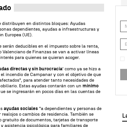
tado
e distribuyen en distintos bloques: Ayudas
rsonas dependientes, ayudas a infraestructuras y
ón Europea (UE).
serán deducibles en el impuesto sobre la renta,
o Valenciano de Finanzas se van a activar líneas
e interés para quienes se quieran acoger.
udas directas y sin burocracia
' como ya se hizo a
el incendio de Campanar y con el objetivo de que
 afectados", para atender tanto necesidades de
biliario. Estas ayudas contarán con un
mínimo
ue se ingresarán en pocos días en las cuentas de
as
ayudas sociales
"a dependientes y personas de
r realojos o cambios de residencia. También se
L
o gratuito de documentos, tarjetas de transporte
 y asistencia psicológica para familiares de