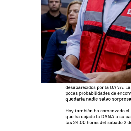
Rosario Miñano
Actualizado:
31 de octubre de 2024, 10:52
Publicado:
31 de octubre de 2024, 10:16
El presidente de la Generalita
partida de ayudas de 250 millo
provincia de Valencia. Se tra
y compatible con las ayudas d
Está previsto que el Consell a
pleno, según ha informado Car
Coordinación de Emergencias (
Mazón ha anunciado la ayuda e
desaparecidos por la DANA. La
pocas probabilidades de encont
quedaría nadie salvo sorpresa
Hoy también ha comenzado el
que ha dejado la DANA a su pas
las 24.00 horas del sábado 2 