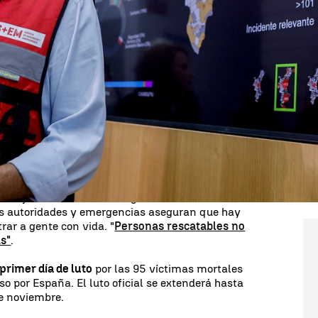
Whatsapp
Facebook
X
Linkedin
t Valenciana, Carlos Mazón, habilita una primera
nes de euros para los afectados por la DANA en la
ta de una ayuda económica que podrá ser ampliable
e otras administraciones.
pruebe este primer decreto el próximo martes en el
los Mazón en la comparecencia desde el Centro de
CCE) de la Generalitat.
ste jueves mientras se siguen buscando a los
s autoridades y emergencias aseguran que hay
rar a gente con vida. "
Personas rescatables no
s"
.
primer día de luto
por las 95 víctimas mortales
o por España. El luto oficial se extenderá hasta
de noviembre.