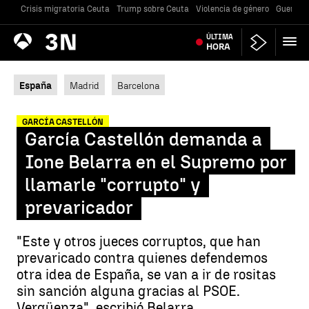
Crisis migratoria Ceuta
Trump sobre Ceuta
Violencia de género
Guerra U
Antena
ÚLTIMA
Noticias
3
HORA
España
Madrid
Barcelona
GARCÍA CASTELLÓN
García Castellón demanda a
Ione Belarra en el Supremo por
llamarle "corrupto" y
prevaricador
"Este y otros jueces corruptos, que han
prevaricado contra quienes defendemos
otra idea de España, se van a ir de rositas
sin sanción alguna gracias al PSOE.
Vergüenza", escribió Belarra.