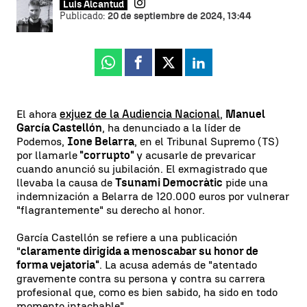
Luis Alcantud
Publicado:
20 de septiembre de 2024, 13:44
Whatsapp
Facebook
X
Linkedin
El ahora
exjuez de la Audiencia Nacional
,
Manuel
García Castellón
, ha denunciado a la líder de
Podemos,
Ione Belarra
, en el Tribunal Supremo (TS)
por llamarle
"corrupto"
y acusarle de prevaricar
cuando anunció su jubilación. El exmagistrado que
llevaba la causa de
Tsunami Democràtic
pide una
indemnización a Belarra de 120.000 euros por vulnerar
"flagrantemente" su derecho al honor.
García Castellón se refiere a una publicación
"
claramente dirigida a menoscabar su honor de
forma vejatoria"
. La acusa además de "atentado
gravemente contra su persona y contra su carrera
profesional que, como es bien sabido, ha sido en todo
momento intachable".