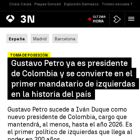
Crisis Ceuta
Playas Donosti
Explosión Damasco
Tiroteo escuela Taila
Antena
ÚLTIMA
Noticias
3
HORA
España
Madrid
Barcelona
TOMA DE POSESIÓN
Gustavo Petro ya es presidente
de Colombia y se convierte en el
primer mandatario de izquierdas
en la historia del país
Gustavo Petro sucede a Iván Duque como
nuevo presidente de Colombia, cargo que
mantendrá, al menos, hasta el año 2026. Es
el primer político de izquierdas que llega al
poder en 200 años.