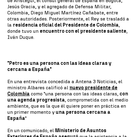
de Arístegui, el cónsul general de España en Bogotá,
Jesús Gracia, y el agregado de Defensa Militar,
Colombia, Diego Miguel Martínez Cañabate, entre
otras autoridades. Posteriormente, el Rey se trasladó a
la
residencia oficial del Presidente de Colombia
,
donde tuvo un
encuentro con el presidente saliente
,
Iván Duque.
"Petro es una persona con las ideas claras y
cercana a España"
En una entrevista concedida a Antena 3 Noticias, el
ministro Albares calificó al
nuevo presidente de
Colombia
como "una persona con las ideas claras,
con
una agenda progresista
, comprometida con el medio
ambiente, que es la que él quiere poner en práctica en
un primer momento y
una persona cercana a
España
"
En un comunicado, el
Ministerio de Asuntos
Exteriores de España aseguró
que la asistencia a la