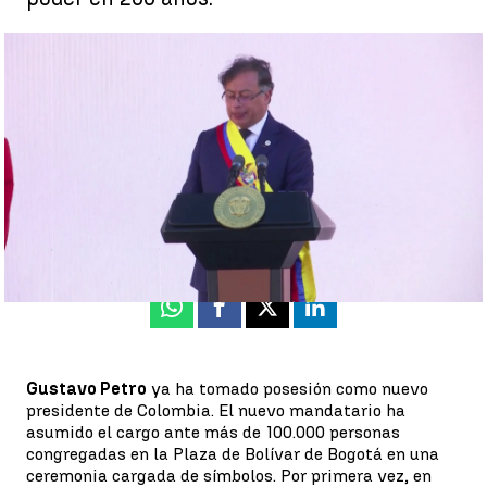
Gustavo Petro ya es presidente de Colombia hasta el año 2026. |
Antena 3 Noticias
Ana Bellón |
Enrique Forján
Actualizado:
08 de agosto de 2022, 09:00
Publicado:
07 de agosto de 2022, 22:28
Whatsapp
Facebook
X
Linkedin
Gustavo Petro
ya ha tomado posesión como nuevo
presidente de Colombia. El nuevo mandatario ha
asumido el cargo ante más de 100.000 personas
congregadas en la Plaza de Bolívar de Bogotá en una
ceremonia cargada de símbolos. Por primera vez, en