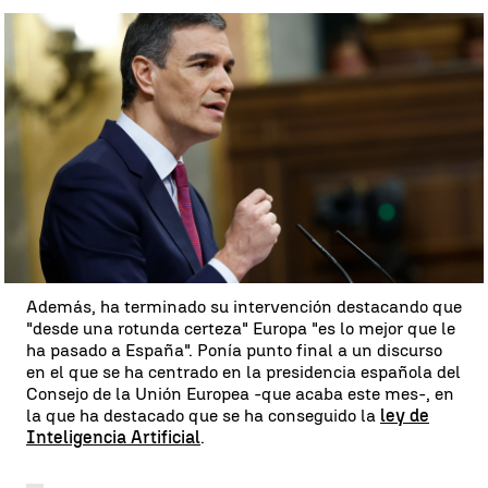
Sánchez no ha querido dejar pasar la oportunidad de
despedirse de la vicepresidenta y ministra de Asuntos
Económicos,
Nadia Calviño
. El próximo mes de enero
se pondrá al frente del
Banco Europeo de Inversiones
(BEI).
"Has aportado rigor, brillantez y audacia a la política
económica del Ejecutivo. Por ello, te vamos a estar
eternamente agradecidos", ha subrayado Sánchez
entre aplausos de los socialistas y del Gobierno de
coalición.
Además, ha terminado su intervención destacando que
"desde una rotunda certeza" Europa "es lo mejor que le
ha pasado a España". Ponía punto final a un discurso
en el que se ha centrado en la presidencia española del
Consejo de la Unión Europea -que acaba este mes-, en
la que ha destacado que se ha conseguido la
ley de
Inteligencia Artificial
.