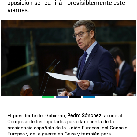
oposición se reunirán previsiblemente este
viernes.
Intervención de Feijóo en el Congreso |
EFE
Rosario Miñano
Actualizado:
20 de diciembre de 2023, 13:34
Publicado:
20 de diciembre de 2023, 10:33
Whatsapp
Facebook
X
Linkedin
El presidente del Gobierno,
Pedro Sánchez,
acude al
Congreso de los Diputados para dar cuenta de la
presidencia española de la Unión Europea, del Consejo
Europeo y de la guerra en Gaza y también para