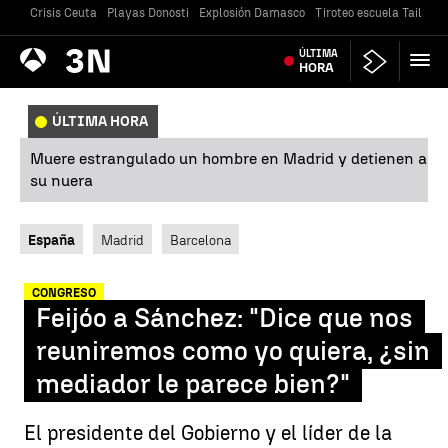
Crisis Ceuta
Playas Donosti
Explosión Damasco
Tiroteo escuela Tailandi
Antena
ÚLTIMA
Noticias
3
HORA
ÚLTIMA HORA
Muere estrangulado un hombre en Madrid y detienen a
su nuera
España
Madrid
Barcelona
CONGRESO
Feijóo a Sánchez: "Dice que nos
reuniremos como yo quiera, ¿sin
mediador le parece bien?"
El presidente del Gobierno y el líder de la