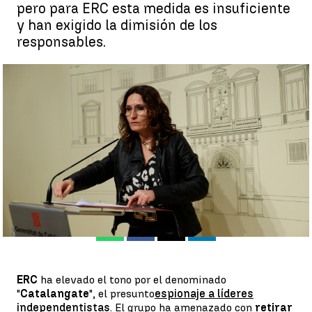
pero para ERC esta medida es insuficiente
y han exigido la dimisión de los
responsables.
ERC amenaza con retirar su apoyo al Gobierno por el espionaje
con Pegasus |
EFE
Antena 3 Noticias
Publicado:
25 de abril de 2022, 16:03
Whatsapp
Facebook
X
Linkedin
ERC
ha elevado el tono por el denominado
"
Catalangate
", el presunto
espionaje a líderes
independentistas
. El grupo ha amenazado con
retirar