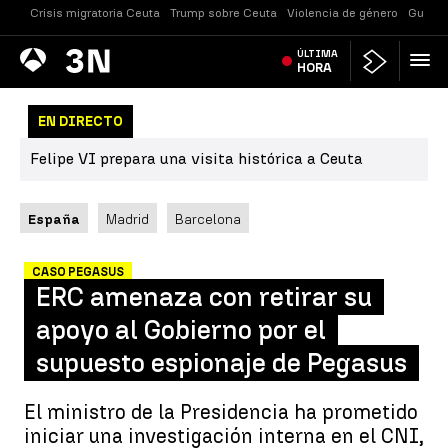
Crisis migratoria Ceuta
Trump sobre Ceuta
Violencia de género
Guerra
Antena
ÚLTIMA
Noticias
3
HORA
EN DIRECTO
Felipe VI prepara una visita histórica a Ceuta
España
Madrid
Barcelona
CASO PEGASUS
ERC amenaza con retirar su
apoyo al Gobierno por el
supuesto espionaje de Pegasus
El ministro de la Presidencia ha prometido
iniciar una investigación interna en el CNI,