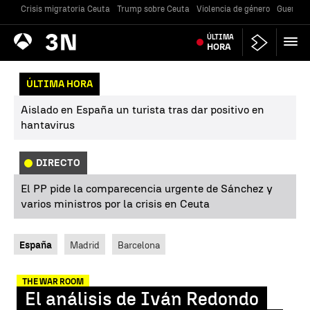
Crisis migratoria Ceuta
Trump sobre Ceuta
Violencia de género
Guerra U
Antena
ÚLTIMA
Noticias
3
HORA
ÚLTIMA HORA
Aislado en España un turista tras dar positivo en
hantavirus
DIRECTO
El PP pide la comparecencia urgente de Sánchez y
varios ministros por la crisis en Ceuta
España
Madrid
Barcelona
THE WAR ROOM
El análisis de Iván Redondo