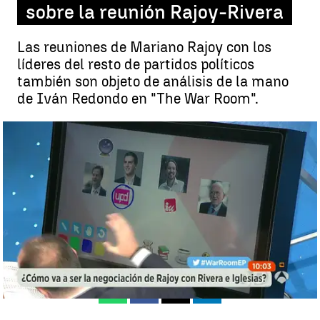
sobre la reunión Rajoy-Rivera
Las reuniones de Mariano Rajoy con los
líderes del resto de partidos políticos
también son objeto de análisis de la mano
de Iván Redondo en "The War Room".
El análisis de Iván Redondo sobre la reunión Rajoy-Rivera |
antena3.com
Madrid
Antena 3 Noticias
Publicado:
01 de febrero de 2018, 11:10
Whatsapp
Facebook
X
Linkedin