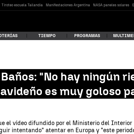
Tiroteo escuela Tailandia
Manifestaciones Argentina
NASA paneles solares
E
OTERÍAS
TIEMPO
PROGRAMAS
MULTIME
 estás buscando?
 Baños: "No hay ningún ri
navideño es muy goloso p
e el vídeo difundido por el Ministerio del Interi
car
eguir intentando" atentar en Europa y "este perio