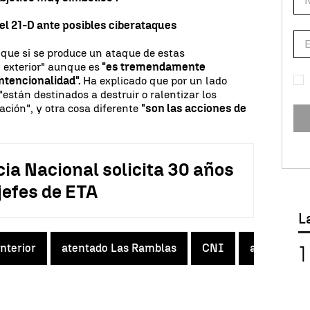
del 21-D ante posibles ciberataques
que si se produce un ataque de estas
l exterior" aunque es
"es tremendamente
intencionalidad".
Ha explicado que por un lado
"están destinados a destruir o ralentizar los
ación", y otra cosa diferente
"son las acciones de
cia Nacional solicita 30 años
jefes de ETA
L
Interior
atentado Las Ramblas
CNI
atentado