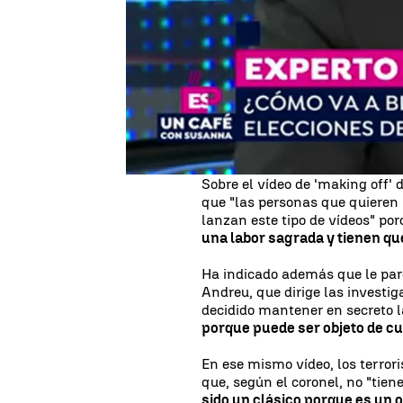
El coronel Pedro Baños ha aclar
Interior, en el que se dan las
comportarse en un atentado y
concreta. "No hay ningún riesg
para los terroristas", ha señala
En una entrevista en Espejo Púb
puede ser muy atractivo en el 
a seguir intentando" atentar 
Sobre el vídeo de 'making off' 
que "las personas que quieren 
lanzan este tipo de vídeos" po
una labor sagrada y tienen que 
Ha indicado además que le par
Andreu, que dirige las investi
decidido mantener en secreto l
porque puede ser objeto de cu
En ese mismo vídeo, los terrori
que, según el coronel, no "tien
sido un clásico porque es un o