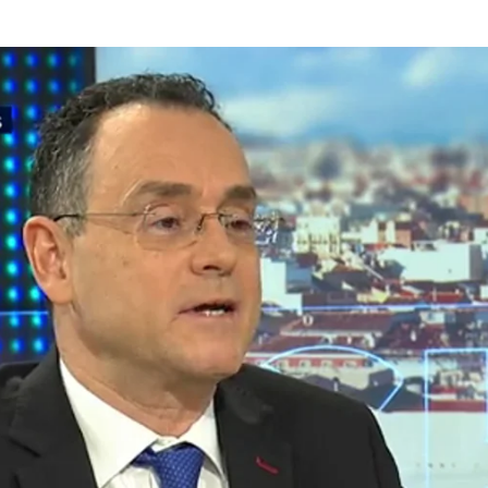
 coronel Pedro Baños: "No hay ningún riesgo especial pero el periodo navideñ
Whatsapp
Facebook
X
Linkedin