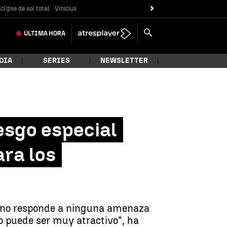
clipse de sol total
Vinicius
ÚLTIMA
HORA
DIA
SERIES
NEWSLETTER
esgo especial
ara los
or no responde a ninguna amenaza
do puede ser muy atractivo", ha