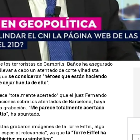
ado que el vídeo difundido por el Ministerio del
 recomendaciones básicas de qué hacer y cómo
ihadista, no responde a ninguna amenaza
o especial pero el periodo navideño es muy goloso
do.
lico, el coronel ha indicado que "este periodo
contexto internacional" y que
los terroristas "van
en Europa.
de los terroristas de Cambrils, Baños ha asegurado
llevar a cabo un atentado de corte yihadista
rque
se consideran "héroes que están haciendo
dejar huella de ello".
ece "totalmente acertado" que el juez Fernando
gaciones sobre los atentados de Barcelona, haya
a grabación. "
Me parece totalmente acertado
lto",
ha apuntado.
stas grabaron imágenes de la Torre Eiffel, algo
e especial relevancia", ya que
la "Torre Eiffel ha
bjetivo muy simbólico".