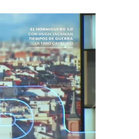
o es muy goloso para los terroristas" |
antena3.com