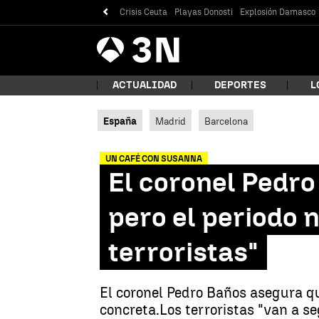
Crisis Ceuta
Playas Donosti
Explosión Damasco
Antena
Noticias
3
ACTUALIDAD
DEPORTES
L
España
Madrid
Barcelona
¿Qué
UN CAFÉ CON SUSANNA
El coronel Pedro
pero el periodo 
terroristas"
El coronel Pedro Baños asegura qu
Bus
concreta.
Los terroristas "van a s