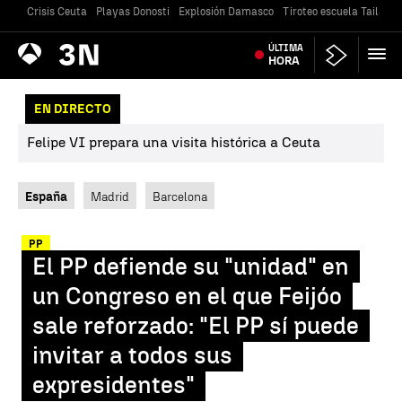
Crisis Ceuta
Playas Donosti
Explosión Damasco
Tiroteo escuela Tailandi
Antena
ÚLTIMA
Noticias
3
HORA
EN DIRECTO
Felipe VI prepara una visita histórica a Ceuta
España
Madrid
Barcelona
PP
El PP defiende su "unidad" en
un Congreso en el que Feijóo
sale reforzado: "El PP sí puede
invitar a todos sus
expresidentes"