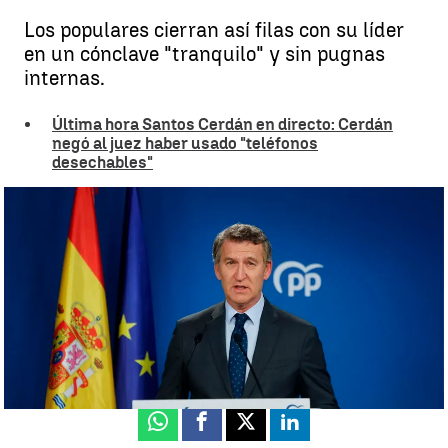
Los populares cierran así filas con su líder
en un cónclave "tranquilo" y sin pugnas
internas.
Última hora Santos Cerdán en directo: Cerdán
negó al juez haber usado "teléfonos
desechables"
El PP defiende su "unidad" en un Congreso en el que Feijóo sale
reforzado: |
atresplayer.com
Luis Alcantud |
Irene Rodríguez
Publicado:
04 de julio de 2025, 12:36
Whatsapp
Facebook
X
Linkedin