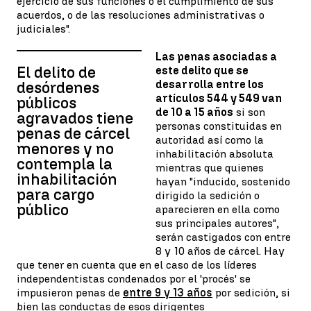
ejercicio de sus funciones o el cumplimiento de sus
acuerdos, o de las resoluciones administrativas o
judiciales".
Las penas asociadas a
El delito de
este delito que se
desarrolla entre los
desórdenes
artículos 544 y 549 van
públicos
de 10 a 15 años
si son
agravados tiene
personas constituidas en
penas de cárcel
autoridad así como la
menores y no
inhabilitación absoluta
contempla la
mientras que quienes
inhabilitación
hayan "inducido, sostenido
para cargo
dirigido la sedición o
público
aparecieren en ella como
sus principales autores",
serán castigados con entre
8 y 10 años de cárcel. Hay
que tener en cuenta que en el caso de los líderes
independentistas condenados por el 'procés' se
impusieron penas de
entre 9 y 13 años
por sedición, si
bien las conductas de esos dirigentes