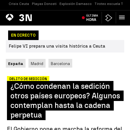
Crisis Ceuta
Playas Donosti
Explosión Damasco
Tiroteo escuela Taila
Antena
ÚLTIMA
Noticias
3
HORA
EN DIRECTO
Felipe VI prepara una visita histórica a Ceuta
España
Madrid
Barcelona
DELITO DE SEDICIÓN
¿Cómo condenan la sedición
otros países europeos? Algunos
contemplan hasta la cadena
perpetua
El Gobierno pone en marcha la reforma del