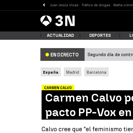
Juan Jesús Vivas
Tráfico de drogas
Mafia crimi
Antena
Noticias
3
ACTUALIDAD
DEPORTES
L
Segundo día de contro
EN DIRECTO
¿Qué
España
Madrid
Barcelona
CARMEN CALVO
Carmen Calvo po
pacto PP-Vox en 
Busc
Calvo cree que "el feminismo tie