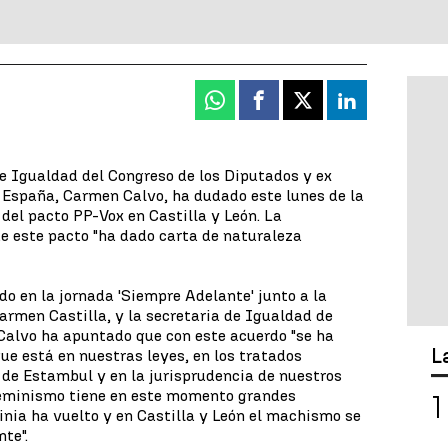
Whatsapp
Facebook
X
Linkedin
e Igualdad del Congreso de los Diputados y ex
 España, Carmen Calvo, ha dudado este lunes de la
 del pacto PP-Vox en Castilla y León. La
e este pacto "ha dado carta de naturaleza
do en la jornada 'Siempre Adelante' junto a la
armen Castilla, y la secretaria de Igualdad de
Calvo ha apuntado que con este acuerdo "se ha
L
 que está en nuestras leyes, en los tratados
o de Estambul y en la jurisprudencia de nuestros
l feminismo tiene en este momento grandes
nia ha vuelto y en Castilla y León el machismo se
te".