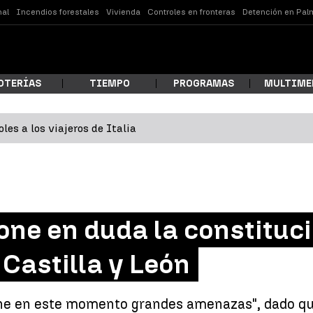
nal
Incendios forestales
Vivienda
Controles en fronteras
Detención en Pal
OTERÍAS
TIEMPO
PROGRAMAS
MULTIME
les a los viajeros de Italia
 estás buscando?
ne en duda la constituci
Castilla y León
ar
ne en este momento grandes amenazas", dado que