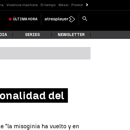
ma
Violencia machista
El tiempo
Messi
Protestas Sóller
Crisis Ceuta
ÚLTIMA
HORA
DIA
SERIES
NEWSLETTER
onalidad del
 "la misoginia ha vuelto y en