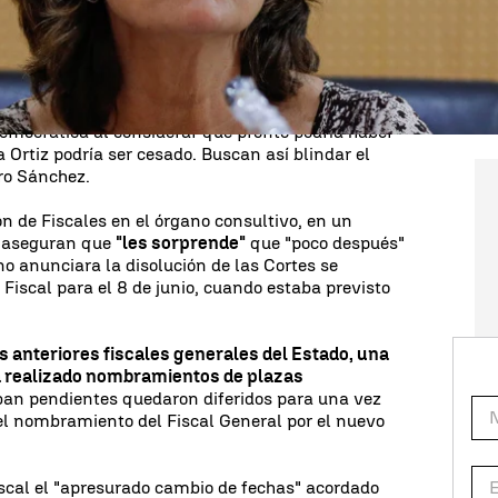
e el Palacio de la Moncloa, en una comparecencia
lanto de las
elecciones generales para el 23 de
sobre la candidatura de
Dolores Delgado
a la plaza
emocrática al considerar que pronto podría haber
 Ortiz podría ser cesado. Buscan así blindar el
ro Sánchez.
ón de Fiscales en el órgano consultivo, en un
, aseguran que
"les sorprende"
que "poco después"
no anunciara la disolución de las Cortes se
Fiscal para el 8 de junio, cuando estaba previsto
s anteriores fiscales generales del Estado, una
ha realizado nombramientos de plazas
ban pendientes quedaron diferidos para una vez
el nombramiento del Fiscal General por el nuevo
iscal el "apresurado cambio de fechas" acordado