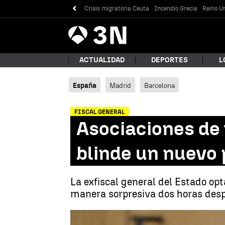
Crisis migratoria Ceuta
Incendio Grecia
Reino Un
Antena
Noticias
3
ACTUALIDAD
DEPORTES
L
España
Madrid
Barcelona
¿Qué
FISCAL GENERAL
Asociaciones de 
blinde un nuevo
La exfiscal general del Estado op
manera sorpresiva dos horas despu
Bus