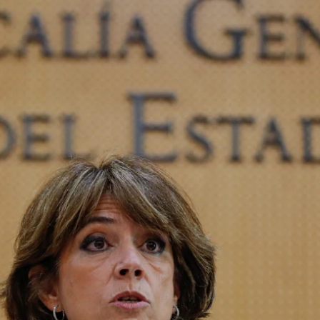
Whatsapp
Facebook
X
Linkedin
 y la Asociación Profesional e Independiente de
ra el fiscal general del Estado, Álvaro García Ortiz
o del Consejo Fiscal adelantado para el 8 de junio.
dos horas después de que el presidente del