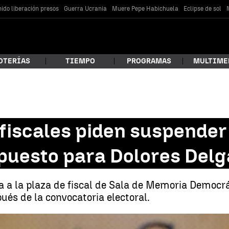
ido liberación presos
Guerra Ucrania
Muere Pepe Habichuela
Eclipse de sol
OTERÍAS
TIEMPO
PROGRAMAS
MULTIME
 estás buscando?
fiscales piden suspender
 puesto para Dolores Del
ta a la plaza de fiscal de Sala de Memoria Democr
és de la convocatoria electoral.
car
La exfiscal general del Estado opta a la