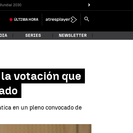
Mundial 2030
ÚLTIMA
HORA
DIA
SERIES
NEWSLETTER
 la votación que
gado
ática en un pleno convocado de
 plaza de fiscal de Sala de Memoria Democrática |
EFE