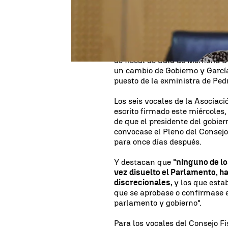
Gobierno, Pedro Sánchez, desd
institucional anunciara el ade
julio
.
En ese Pleno pretenden votar 
de fiscal de Sala de Memoria D
un cambio de Gobierno y García
puesto de la exministra de Ped
Los seis vocales de la Asociaci
escrito firmado este miércoles
de que el presidente del gobier
convocase el Pleno del Consejo 
para once días después.
Y destacan que
"ninguno de lo
vez disuelto el Parlamento, 
discrecionales,
y los que esta
que se aprobase o confirmase 
parlamento y gobierno".
Para los vocales del Consejo F