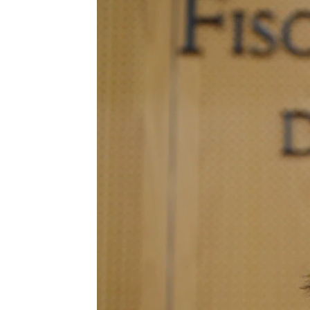
Elena Salamanca
Publicado:
01 de junio de 2023, 15:33
La Asociación de Fiscales (AF)
Fiscales (APIF) se rebelan cont
y le piden que suspenda el Plen
Un pleno que convocó tan solo 