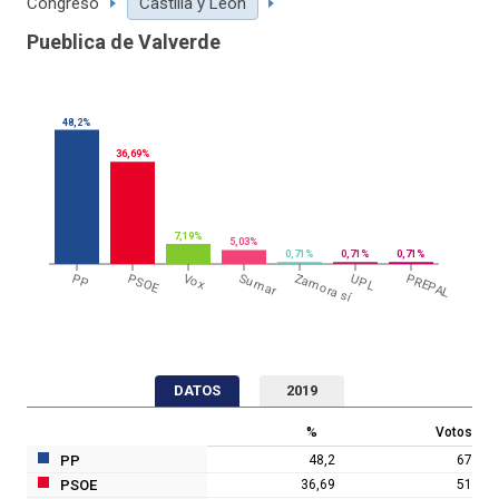
Congreso
Castilla y León
Pueblica de Valverde
48,2%
36,69%
7,19%
5,03%
0,71%
0,71%
0,71%
PP
PSOE
Vox
Sumar
Zamora sí
UPL
PREPAL
DATOS
2019
%
Votos
PP
48,2
67
PSOE
36,69
51