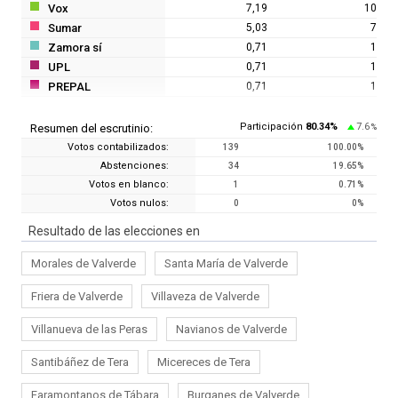
Vox
7,19
10
Sumar
5,03
7
Zamora sí
0,71
1
UPL
0,71
1
PREPAL
0,71
1
Participación
80.34
%
7.6
Resumen del escrutinio:
%
Votos contabilizados:
139
100.00
%
Abstenciones:
34
19.65
%
Votos en blanco:
1
0.71
%
Votos nulos:
0
0
%
Resultado de las elecciones en
Morales de Valverde
Santa María de Valverde
Friera de Valverde
Villaveza de Valverde
Villanueva de las Peras
Navianos de Valverde
Santibáñez de Tera
Micereces de Tera
Faramontanos de Tábara
Burganes de Valverde