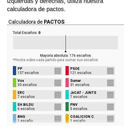
izquierdas y derechas, utiliza nuestra
calculadora de pactos.
Calculadora de
PACTOS
Total Escaños:
0
Mayoría absoluta:
176
escaños
*Pincha sobre cada partido para sumar sus
escaños
PP
PSOE
137 escaños
121 escaños
Vox
Sumar
33 escaños
31 escaños
ERC
JxCAT - JUNTS
7 escaños
7 escaños
EH BILDU
PNV
6 escaños
5 escaños
BNG
COALICIÓN C.
1 escaño
1 escaño
UPN