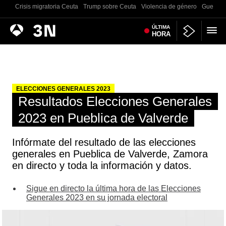
Crisis migratoria Ceuta
Trump sobre Ceuta
Violencia de género
Guerra U
Antena
ÚLTIMA
Noticias
HORA
3
ELECCIONES GENERALES 2023
Resultados Elecciones Generales
2023 en Pueblica de Valverde
Infórmate del resultado de las elecciones
generales en Pueblica de Valverde, Zamora
en directo y toda la información y datos.
Sigue en directo la última hora de las Elecciones
Generales 2023 en su jornada electoral