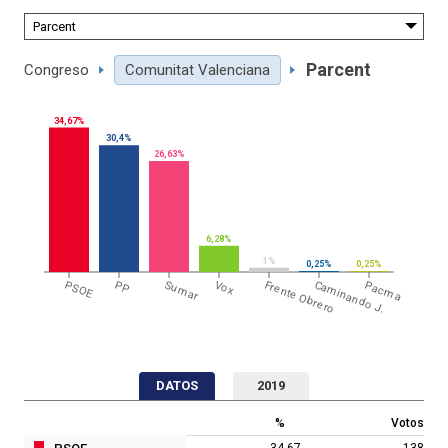
Parcent
Congreso
Comunitat Valenciana
34,67%
30,4%
26,63%
6,28%
1%
0,25%
0,25%
PSOE
PP
Sumar
Vox
Frente Obrero
Caminando J.
Pacma
DATOS
2019
%
Votos
34,67
138