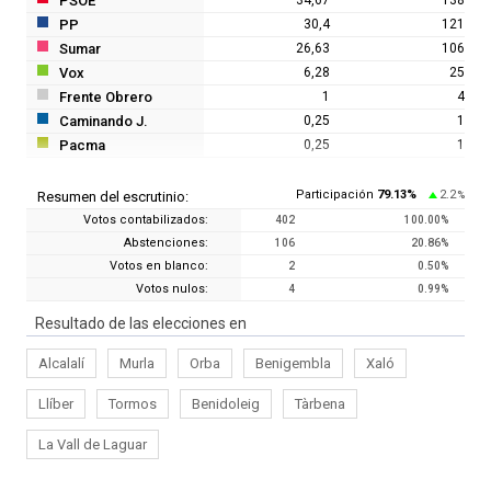
PSOE
PP
30,4
121
Sumar
26,63
106
Vox
6,28
25
Frente Obrero
1
4
Caminando J.
0,25
1
Pacma
0,25
1
Participación
79.13
%
2.2
Resumen del escrutinio:
%
Votos contabilizados:
402
100.00
%
Abstenciones:
106
20.86
%
Votos en blanco:
2
0.50
%
Votos nulos:
4
0.99
%
Resultado de las elecciones en
Alcalalí
Murla
Orba
Benigembla
Xaló
Llíber
Tormos
Benidoleig
Tàrbena
La Vall de Laguar