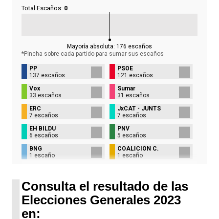
Total Escaños:
0
Mayoría absoluta:
176
escaños
*Pincha sobre cada partido para sumar sus
escaños
PP
PSOE
137 escaños
121 escaños
Vox
Sumar
33 escaños
31 escaños
ERC
JxCAT - JUNTS
7 escaños
7 escaños
EH BILDU
PNV
6 escaños
5 escaños
BNG
COALICIÓN C.
1 escaño
1 escaño
UPN
1 escaño
Consulta el resultado de las
Elecciones Generales 2023
en: