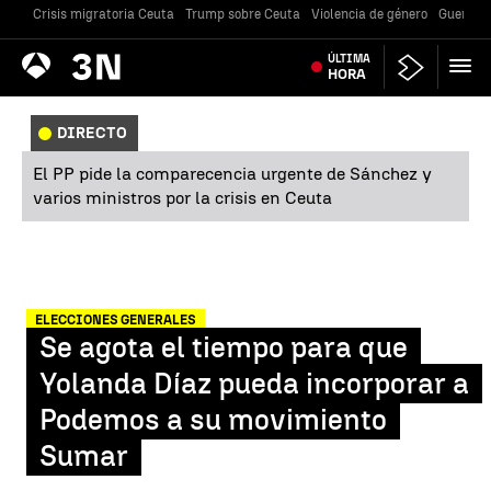
Crisis migratoria Ceuta
Trump sobre Ceuta
Violencia de género
Guerra U
Antena
ÚLTIMA
Noticias
3
HORA
DIRECTO
El PP pide la comparecencia urgente de Sánchez y
varios ministros por la crisis en Ceuta
ELECCIONES GENERALES
Se agota el tiempo para que
Yolanda Díaz pueda incorporar a
Podemos a su movimiento
Sumar