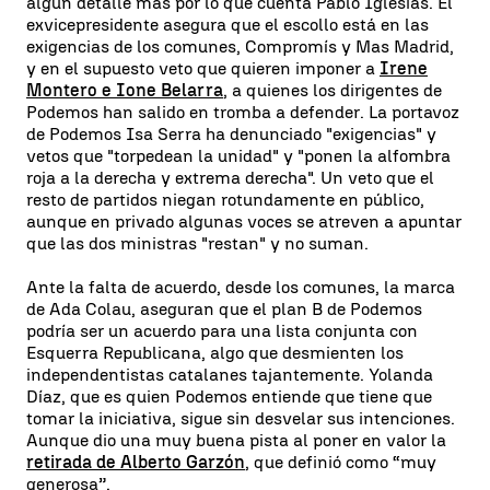
algún detalle más por lo que cuenta Pablo Iglesias. El
exvicepresidente asegura que el escollo está en las
exigencias de los comunes, Compromís y Mas Madrid,
y en el supuesto veto que quieren imponer a
Irene
Montero e Ione Belarra
, a quienes los dirigentes de
Podemos han salido en tromba a defender. La portavoz
de Podemos Isa Serra ha denunciado "exigencias" y
vetos que "torpedean la unidad" y "ponen la alfombra
roja a la derecha y extrema derecha". Un veto que el
resto de partidos niegan rotundamente en público,
aunque en privado algunas voces se atreven a apuntar
que las dos ministras "restan" y no suman.
Ante la falta de acuerdo, desde los comunes, la marca
de Ada Colau, aseguran que el plan B de Podemos
podría ser un acuerdo para una lista conjunta con
Esquerra Republicana, algo que desmienten los
independentistas catalanes tajantemente. Yolanda
Díaz, que es quien Podemos entiende que tiene que
tomar la iniciativa, sigue sin desvelar sus intenciones.
Aunque dio una muy buena pista al poner en valor la
retirada de Alberto Garzón
, que definió como “muy
generosa”.