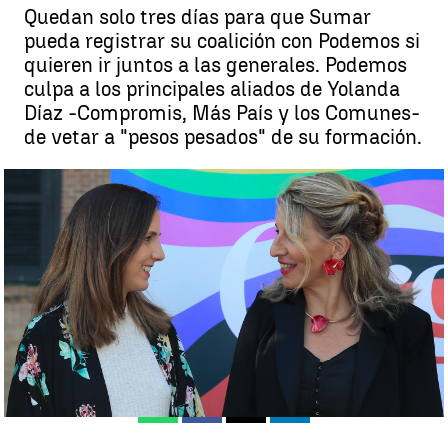
Quedan solo tres días para que Sumar
pueda registrar su coalición con Podemos si
quieren ir juntos a las generales. Podemos
culpa a los principales aliados de Yolanda
Díaz -Compromis, Más País y los Comunes-
de vetar a "pesos pesados" de su formación.
Se agota el tiempo para que Yolanda Díaz pueda incorporar a
Podemos a su movimiento Sumar |
EFE
Ángel Carreira |
Beatriz San Juan
Publicado:
06 de junio de 2023, 21:24
Whatsapp
Facebook
X
Linkedin