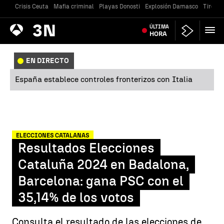
Crisis Ceuta
Mafia criminal
Playas Donosti
Explosión Damasco
Tiroteo
Antena
ÚLTIMA
Noticias
3
HORA
EN DIRECTO
España establece controles fronterizos con Italia
ELECCIONES CATALANAS
Resultados Elecciones
Cataluña 2024 en Badalona,
Barcelona: gana PSC con el
35,14% de los votos
Consulta el resultado de las elecciones de