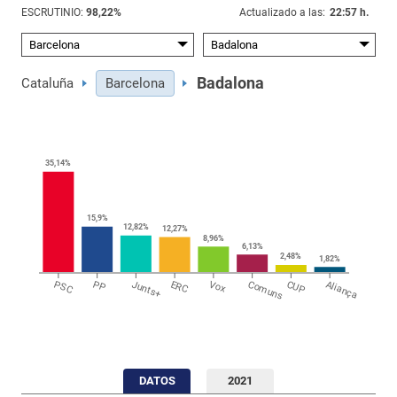
ESCRUTINIO:
98,22
%
Actualizado a las:
22:57 h.
Badalona
Cataluña
Barcelona
35,14
%
15,9
%
12,82
%
12,27
%
8,96
%
6,13
%
2,48
%
1,82
%
PSC
PP
Junts+
ERC
Vox
Comuns
CUP
Aliança
DATOS
2021