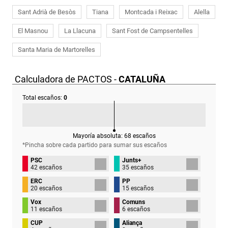
Sant Adrià de Besòs
Tiana
Montcada i Reixac
Alella
El Masnou
La Llacuna
Sant Fost de Campsentelles
Santa Maria de Martorelles
Calculadora de PACTOS -
CATALUÑA
Total escaños:
0
Mayoría absoluta:
68
escaños
*Pincha sobre cada partido para sumar sus
escaños
PSC
Junts+
42 escaños
35 escaños
ERC
PP
20 escaños
15 escaños
Vox
Comuns
11 escaños
6 escaños
CUP
Aliança