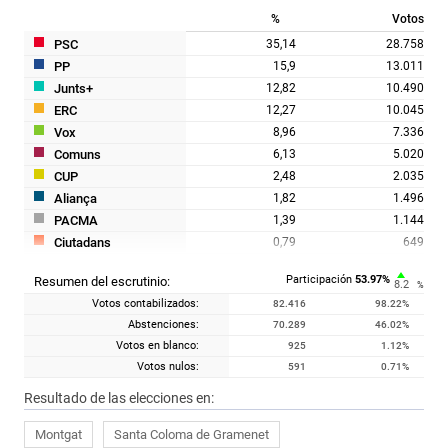
%
Votos
PSC
35,14
28.758
PP
15,9
13.011
Junts+
12,82
10.490
ERC
12,27
10.045
Vox
8,96
7.336
Comuns
6,13
5.020
CUP
2,48
2.035
Aliança
1,82
1.496
PACMA
1,39
1.144
Ciutadans
0,79
649
FO
0,43
355
Participación
53.97
%
Resumen del escrutinio:
8.2
Alhora
0,27
225
%
Votos contabilizados:
82.416
98.22
%
RECORTES CERO
0,15
129
Abstenciones:
70.289
46.02
%
PCTC
0,13
111
Votos en blanco:
925
1.12
%
PUM+J
0,06
55
Votos nulos:
591
0.71
%
IZQP - UNIDOS - DEf
0,05
41
Resultado de las elecciones en:
Montgat
Santa Coloma de Gramenet