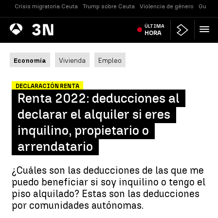
Crisis migratoria Ceuta
Trump sobre Ceuta
Violencia de género
Guerra
Antena
ÚLTIMA
Noticias
3
HORA
Economía
Vivienda
Empleo
DECLARACIÓN RENTA
Renta 2022: deducciones al
declarar el alquiler si eres
inquilino, propietario o
arrendatario
¿Cuáles son las deducciones de las que me
puedo beneficiar si soy inquilino o tengo el
piso alquilado? Estas son las deducciones
por comunidades autónomas.