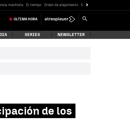
encia machista
El tiempo
Orden de alejamiento
Messi
ÚLTIMA
HORA
DIA
SERIES
NEWSLETTER
cipación de los