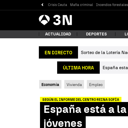
Crisis Ceuta
Mafia criminal
Incendios forestale
Antena
Noticias
3
ACTUALIDAD
DEPORTES
L
Sorteo de la Lotería Na
EN DIRECTO
¿Qué
España estab
ÚLTIMA HORA
Economía
Vivienda
Empleo
SEGÚN EL INFORME DEL CENTRO REINA SOFÍA
España está a la 
Bus
jóvenes