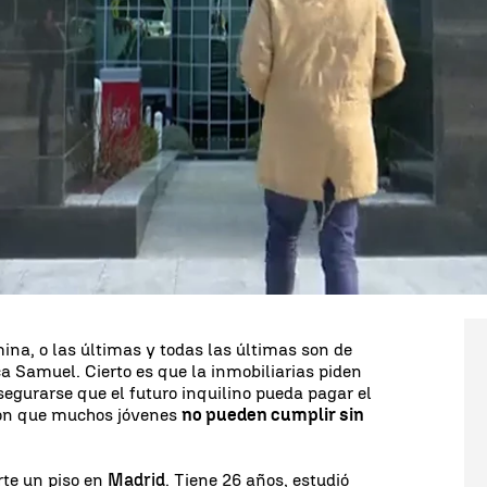
Whatsapp
Facebook
X
Linkedin
aíses europeos en cuanto a las posibilidades que se
timo informe del Centro Reina Sofía.
La alta tasa de
 precariedad de los contratos les ponen muy difícil
estudios universitarios y posgrados que buscan la
 pero por más que lo intentan,
no logran
ta de interés, sino por falta de posibilidades. Un
l cuyo futuro está borroso. Ha terminado el grado
ien formado,
consigue empleos, pero
na, o las últimas y todas las últimas son de
a Samuel. Cierto es que la inmobiliarias piden
asegurarse que el futuro inquilino pueda pagar el
ción que muchos jóvenes
no pueden cumplir sin
rte un piso en
Madrid
. Tiene 26 años, estudió