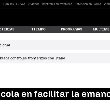
s
Juan Jesús Vivas
Vivienda
Controles en fronteras
Detención en Palma
Viol
OTERÍAS
TIEMPO
PROGRAMAS
MULTIME
cional
 estás buscando?
lece controles fronterizos con Italia
cola en facilitar la eman
car