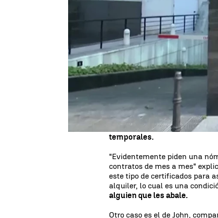
Publicado:
21 de febrero de 2018, 16:26
España
está a la cola de los p
dan a los jóvenes, según el úl
desempleo, la temporalidad
y
la emancipación.
Son jóvenes cualificados, con 
independencia y emancipación,
abandonar el nido
y no por fal
ejemplo sería el caso de Samue
en Telecomunicaciones. Está b
temporales.
"Evidentemente piden una nómi
contratos de mes a mes" explic
este tipo de certificados para 
alquiler, lo cual es una condi
alguien que les abale.
Otro caso es el de John, compa