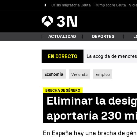
Crisis migratoria Ceuta
Trump sobre Ceuta
Viol
Antena
Noticias
3
ACTUALIDAD
DEPORTES
L
La acogida de menores 
EN DIRECTO
¿Qué
Economía
Vivienda
Empleo
BRECHA DE GÉNERO
Eliminar la desi
aportaría 230 mi
Bus
En España hay una brecha de géner