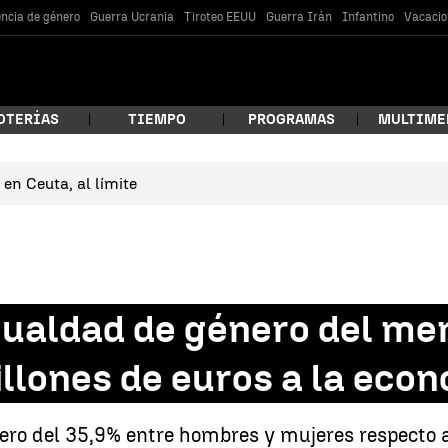
encia de género
Guerra Ucrania
Tiroteo EEUU
Guerra Irán
Infantino
Vacacio
OTERÍAS
TIEMPO
PROGRAMAS
MULTIME
en Ceuta, al límite
 estás buscando?
gualdad de género del me
llones de euros a la eco
car
o del 35,9% entre hombres y mujeres respecto al 