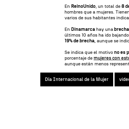
En
Reino
Unido
, un total de
8 d
hombres que a mujeres. Tienen
varios de sus habitantes indic
En
Dinamarca
hay una
brecha 
últimos 10 años ha ido bajando
19% de brecha
, aunque se ind
Se indica que el motivo
no es p
porcentaje de
mujeres con est
aunque están menos represen
Día Internacional de la Mujer
vide