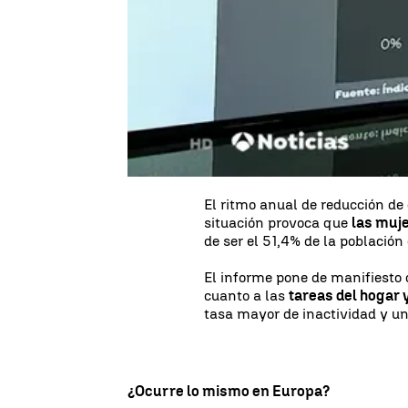
Se ha puesto en marcha el
pri
entre hombres y mujeres. Elim
laboral aportaría 230.847 mil
indica el informe.
Esta cantidad
equivale a un 1
millones de empleos
a jornad
brecha de género se sitúa en 
puntos entre el año 2015 y el a
alcanzaría hasta 2055
en Esp
El ritmo anual de reducción de
situación provoca que
las muj
de ser el 51,4% de la población
El informe pone de manifiesto
cuanto a las
tareas del hogar y
tasa mayor de inactividad y un
¿Ocurre lo mismo en Europa?