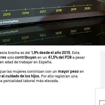
mer indicador
para medir la
brecha de género
inar las desigualdades de género del
mercado
lones de euros
a la economía en
España
, así lo
8,5% del PIB
y supondría la
creación de 3,2
a completa
para las mujeres. Actualmente la
el 35,9%
después de estrecharse un total de cuatro
ño 2020. A pesar de ello,
la paridad no se
aña.
 esta brecha es del
1,9% desde el año 2015
. Esta
eres
solo
contribuyan
en un
41,5% del PIB
a pesar
 en edad de trabajar en España.
 que las mujeres continúan con un
mayor peso
en
 al cuidado de los hijos.
Por ello registran una
a parcialidad laboral más elevada.