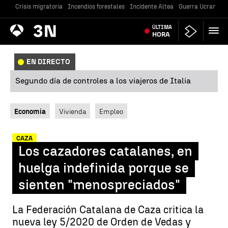
Crisis migratoria
Incendios forestales
Incidente Altea
Guerra Ucrania
Antena
ÚLTIMA
Noticias
3
HORA
EN DIRECTO
Segundo día de controles a los viajeros de Italia
Economía
Vivienda
Empleo
CAZA
Los cazadores catalanes, en
huelga indefinida porque se
sienten "menospreciados"
La Federación Catalana de Caza critica la
nueva ley 5/2020 de Orden de Vedas y