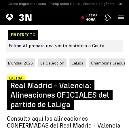
Crisis migratoria Ceuta
Trump sobre Ceuta
Violencia de género
Guerra
Antena
ÚLTIMA
Noticias
3
HORA
EN DIRECTO
Felipe VI prepara una visita histórica a Ceuta
Mundial 2026
La Selección
LaLiga
Champions League
LALIGA
Real Madrid - Valencia:
Alineaciones OFICIALES del
partido de LaLiga
Consulta aquí las alineaciones
CONFIRMADAS del Real Madrid - Valencia