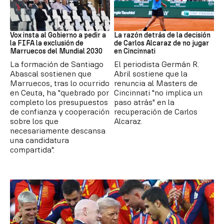
Mundial 2030
Tenis
Vox insta al Gobierno a pedir a
La razón detrás de la decisión
la FIFA la exclusión de
de Carlos Alcaraz de no jugar
Marruecos del Mundial 2030
en Cincinnati
La formación de Santiago
El periodista Germán R.
Abascal sostienen que
Abril sostiene que la
Marruecos, tras lo ocurrido
renuncia al Masters de
en Ceuta, ha "quebrado por
Cincinnati "no implica un
completo los presupuestos
paso atrás" en la
de confianza y cooperación
recuperación de Carlos
sobre los que
Alcaraz.
necesariamente descansa
una candidatura
compartida".