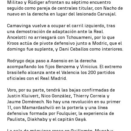
Militao y Rüdiger afrontan su séptimo encuentro
seguido como pareja de centrales titular, con Nacho de
nuevo en la derecha en lugar del lesionado Carvajal.
Camavinga vuelve a ocupar el carril izquierdo, tras
una demostración de adaptación ante la Real.
Ancelotti no arriesgará con Tchouameni, por lo que
Kroos actúa de pivote defensivo junto a Modric, que el
domingo fue suplente, y Dani Ceballos como interiores.
Rodrygo deja paso a Asensio en la derecha
acompañando los fijos Benzema y Vinicius. El extremo
brasileño alcanza ante el Valencia los 200 partidos
oficiales con el Real Madrid.
Voro, por su parte, tendrá las bajas confirmadas de
Justin Kluivert, Nico González, Thierry Correia y
Jaume Doménech. No hay una revolución en su primer
11, con Mamardashvili en la portería y una línea
defensiva formada por Foulquier, la experiencia de
Paulista, Diakhaby y el capitán Gayà.
La sala de máquinas recae en Guillamón, Musah y