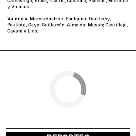
Camavinga; Kroos, Modric, Ceballos; Asensio, Benzema
y Vinicius.
Valencia
: Mamardashvili; Foulquier, Diakhaby,
Paulista, Gayà; Guillamón, Almeida, Musah; Castillejo,
Cavani y Lino.