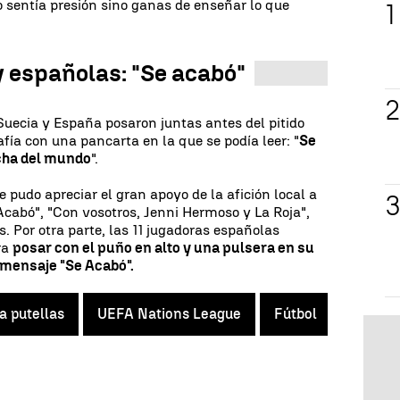
o sentía presión sino ganas de enseñar lo que
 españolas: "Se acabó"
uecia y España posaron juntas antes del pitido
afía con una pancarta en la que se podía leer: "
Se
ucha del mundo
".
 pudo apreciar el gran apoyo de la afición local a
 Acabó", "Con vosotros, Jenni Hermoso y La Roja",
s. Por otra parte, las 11 jugadoras españolas
ra
posar con el puño en alto y una pulsera en su
 mensaje "Se Acabó".
a putellas
UEFA Nations League
Fútbol