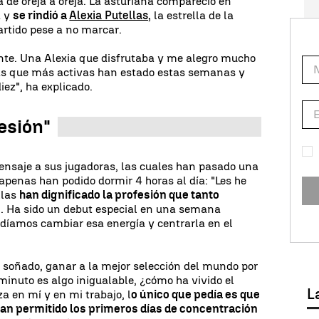
a de oreja a oreja. La asturiana compareció en
a y
se rindió a
Alexia Putellas,
la estrella de la
artido pese a no marcar.
ente. Una Alexia que disfrutaba y me alegro mucho
oras que más activas han estado estas semanas y
iez", ha explicado.
esión"
nsaje a sus jugadoras, las cuales han pasado una
penas han podido dormir 4 horas al día: "Les he
llas
han dignificado la profesión que tanto
z
. Ha sido un debut especial en una semana
díamos cambiar esa energía y centrarla en el
 soñado, ganar a la mejor selección del mundo por
minuto es algo inigualable, ¿cómo ha vivido el
L
a en mí y en mi trabajo, l
o único que pedía es que
han permitido los primeros días de concentración