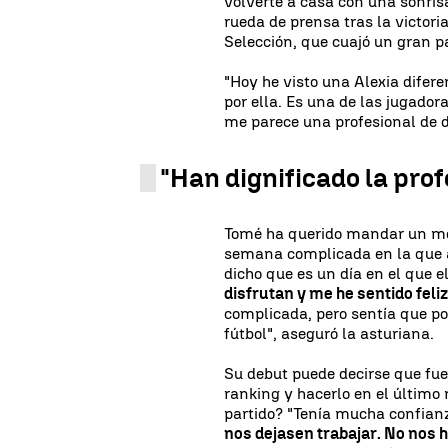
volverte a casa con una sonris
rueda de prensa tras la victori
Selección, que cuajó un gran p
"Hoy he visto una Alexia difer
por ella. Es una de las jugad
me parece una profesional de d
"Han dignificado la prof
Tomé ha querido mandar un me
semana complicada en la que a
dicho que es un día en el que e
disfrutan y me he sentido feli
complicada, pero sentía que po
fútbol", aseguró la asturiana.
Su debut puede decirse que fue
ranking y hacerlo en el último 
partido? "Tenía mucha confianz
nos dejasen trabajar. No nos 