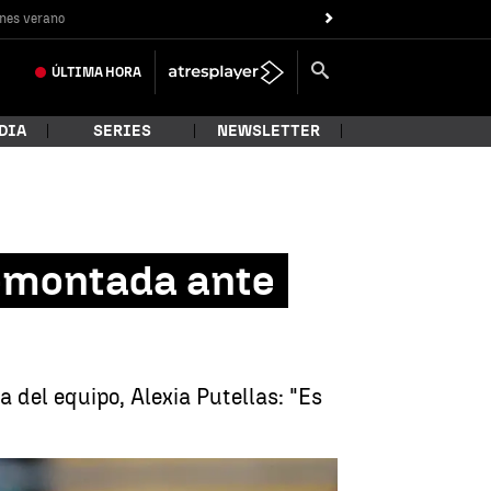
nes verano
ÚLTIMA
HORA
DIA
SERIES
NEWSLETTER
remontada ante
a del equipo, Alexia Putellas: "Es