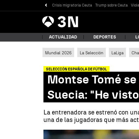
Crisis migratoria Ceuta
Trump sobre Ceuta
Viol
Antena
Noticias
3
ACTUALIDAD
DEPORTES
L
Mundial 2026
La Selección
LaLiga
Cha
¿Qué
SELECCIÓN ESPAÑOLA DE FÚTBOL
Montse Tomé se r
Suecia: "He visto
La entrenadora se estrenó con una 
una de las jugadoras que más act
Bus