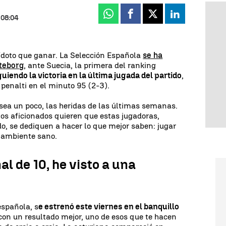
Whatsapp
Facebook
X
Linkedin
 08:04
tídoto que ganar. La Selección Española
se ha
öteborg
, ante Suecia, la primera del ranking
iendo la victoria en la última jugada del partido
,
 penalti en el minuto 95 (2-3).
ea un poco, las heridas de las últimas semanas.
 los aficionados quieren que estas jugadoras,
, se dediquen a hacer lo que mejor saben: jugar
n ambiente sano.
al de 10, he visto a una
española, s
e estrenó este viernes en el banquillo
con un resultado mejor, uno de esos que te hacen