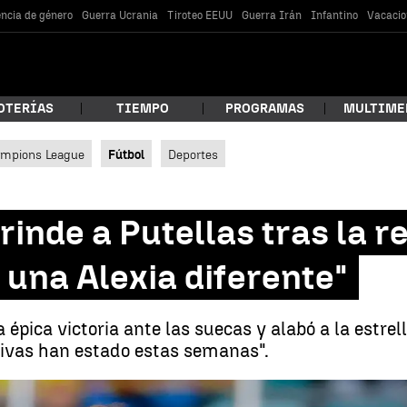
encia de género
Guerra Ucrania
Tiroteo EEUU
Guerra Irán
Infantino
Vacacio
OTERÍAS
TIEMPO
PROGRAMAS
MULTIME
mpions League
Fútbol
Deportes
 estás buscando?
inde a Putellas tras la 
 una Alexia diferente"
épica victoria ante las suecas y alabó a la estrell
ivas han estado estas semanas".
car