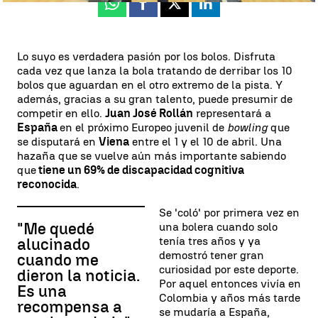
Whatsapp
Facebook
X
Linkedin
Lo suyo es verdadera pasión por los bolos. Disfruta
cada vez que lanza la bola tratando de derribar los 10
bolos que aguardan en el otro extremo de la pista. Y
además, gracias a su gran talento, puede presumir de
competir en ello.
Juan José Rollán
representará a
España
en el próximo Europeo juvenil de
bowling
que
se disputará en
Viena
entre el 1 y el 10 de abril. Una
hazaña que se vuelve aún más importante sabiendo
que
tiene un 69% de discapacidad cognitiva
reconocida
.
Se 'coló' por primera vez en
"Me quedé
una bolera cuando solo
tenía tres años y ya
alucinado
demostró tener gran
cuando me
curiosidad por este deporte.
dieron la noticia.
Por aquel entonces vivía en
Es una
Colombia y años más tarde
recompensa a
se mudaría a España,