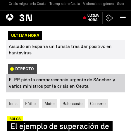
Crisis migratoria Ceuta
Trump sobre Ceuta
Violencia de género
Guerra U
Antena
ÚLTIMA
Noticias
3
HORA
ÚLTIMA HORA
Aislado en España un turista tras dar positivo en
hantavirus
DIRECTO
El PP pide la comparecencia urgente de Sánchez y
varios ministros por la crisis en Ceuta
Tenis
Fútbol
Motor
Baloncesto
Ciclismo
BOLOS
El ejemplo de superación de