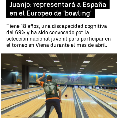
Juanjo: representará a España
en el Europeo de 'bowling'
Tiene 18 años, una discapacidad cognitiva
del 69% y ha sido convocado por la
selección nacional juvenil para participar en
el torneo en Viena durante el mes de abril.
La hazaña de Juanjo: representará a España en el europeo de
'bowling' |
La hazaña de Juanjo: Representará a España en el
europeo de 'bowling'
Iñigo Purroy | Mikel Calderón
Publicado:
29 de marzo de 2023, 17:36