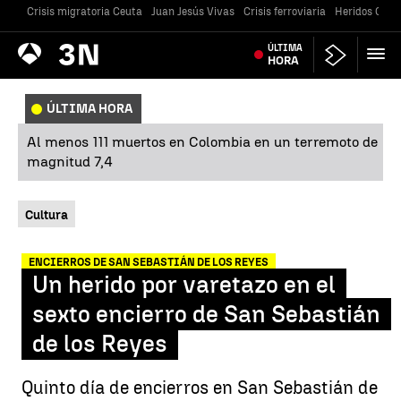
Crisis migratoria Ceuta
Juan Jesús Vivas
Crisis ferroviaria
Heridos Caste
Antena
ÚLTIMA
Noticias
3
HORA
ÚLTIMA HORA
Al menos 111 muertos en Colombia en un terremoto de
magnitud 7,4
Cultura
ENCIERROS DE SAN SEBASTIÁN DE LOS REYES
Un herido por varetazo en el
sexto encierro de San Sebastián
de los Reyes
Quinto día de encierros en San Sebastián de