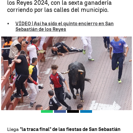
los Reyes 2024, con la sexta ganadería
corriendo por las calles del municipio.
VÍDEO | Así ha sido el quinto encierro en San
Sebastián de los Reyes
Sexto encierro de San Sebastián de los Reyes 2024 |
EFE
Estela C. Martínez
Actualizado:
30 de agosto de 2024, 18:48
Publicado:
30 de agosto de 2024, 09:31
Whatsapp
Facebook
X
Linkedin
Llega
"la traca final" de las fiestas de San Sebastián