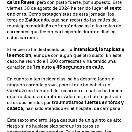
de los Reyes
, pero con plato fuerte, por supuesto. Este
viernes 30 de agosto de 2024 ha tenido lugar
el sexto
encierro.
Como protagonistas de esta jornada, los
toros de
Zalduendo
, que han recorrido las calles del
municipio madrileño enfrentándose así a los miles de
corredores que llevan participando durante días en
estas carreras.
El encierro ha destacado por la
intensidad, la rapidez y
la emoción
, aunque con algún que otro susto. En este
caso, ha reunido a 1.600 corredores y ha tenido una
duración de
1 minuto y 45 segundos en calle.
En cuanto a las incidencias, se ha desarrollado sin
ninguna cornada grave, pero sí que ha habido un
varetazo
en la mitad del recorrido el cual se ha tenido
que trasladar a quirófano. Además, se han registrado
otros dos heridos por
traumatismos fuertes en tórax y
cabeza
, han sido atendido en el hospital de campaña.
Este sexto encierro llega después de
un quinto
de alto
riesgo si no hubiese sido porque los toros se
encontraban despuntados. En algunos casos, los