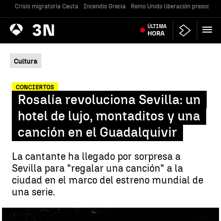
Crisis migratoria Ceuta
Incendio Grecia
Reino Unido liberación presos
Gu
Antena
ÚLTIMA
Noticias
3
HORA
Cultura
CONCIERTOS
Rosalía revoluciona Sevilla: un
hotel de lujo, montaditos y una
canción en el Guadalquivir
La cantante ha llegado por sorpresa a
Sevilla para "regalar una canción" a la
ciudad en el marco del estreno mundial de
una serie.